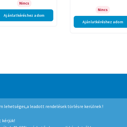
Nincs
Nincs
Ajánlatkéréshez adom
Ajánlatkéréshez adom
mmerce
.
nem lehetséges,a leadott rendelések törlésre kerülnek !
 kérjük!