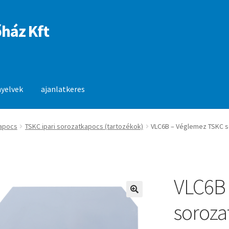
ház Kft
nyelvek
ajanlatkeres
anlatkeres
apocs
TSKC ipari sorozatkapocs (tartozékok)
VLC6B – Véglemez TSKC 
VLC6B
🔍
soroza