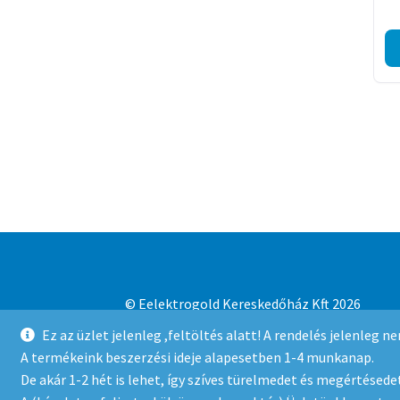
© Eelektrogold Kereskedőház Kft 2026
Adatvédelmi irányelvek
Built with WooCo
Ez az üzlet jelenleg ,feltöltés alatt! A rendelés jelenleg 
A termékeink beszerzési ideje alapesetben 1-4 munkanap.
De akár 1-2 hét is lehet, így szíves türelmedet és megértésedet