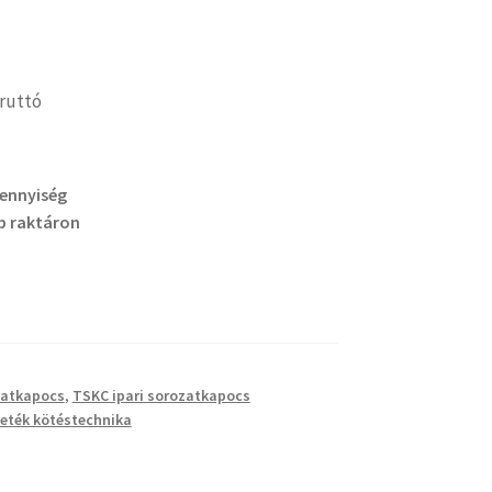
ruttó
mennyiség
b raktáron
zatkapocs
,
TSKC ipari sorozatkapocs
eték kötéstechnika