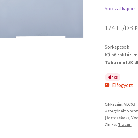
Sorozatkapocs
174
Ft
/DB
B
Sorkapcsok
Kűlső raktári 
Több mint 50 d
Nincs
Elfogyott
Cikkszám:
VLC6B
Kategóriák:
Soro
(tartozékok)
,
Vez
Címke:
Tracon