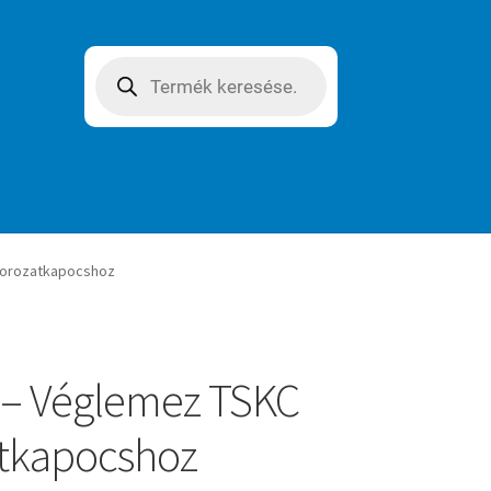
Products
search
sorozatkapocshoz
 – Véglemez TSKC
tkapocshoz