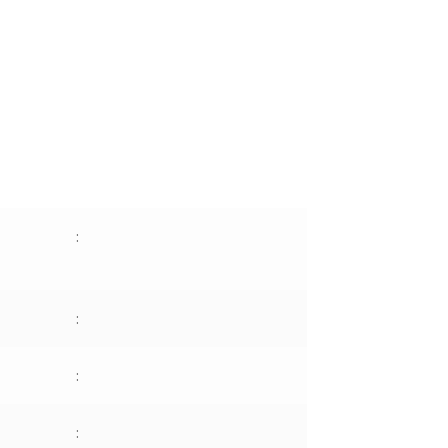
:
:
:
: