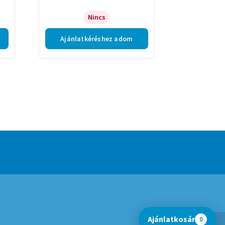
Nincs
Ajánlatkéréshez adom
Ajánlatkosár
0