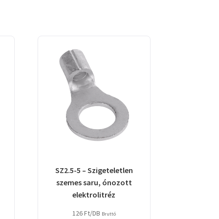
SZ2.5-5 – Szigeteletlen
szemes saru, ónozott
elektrolitréz
126
Ft
/DB
Bruttó