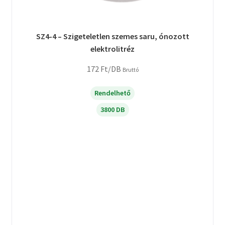
SZ4-4 – Szigeteletlen szemes saru, ónozott
elektrolitréz
172
Ft
/DB
Bruttó
Rendelhető
3800 DB