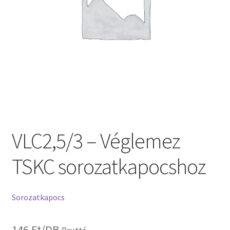
VLC2,5/3 – Véglemez
TSKC sorozatkapocshoz
Sorozatkapocs
146
Ft
/DB