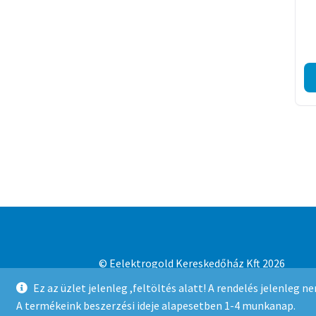
© Eelektrogold Kereskedőház Kft 2026
Adatvédelmi irányelvek
Built with WooCo
Ez az üzlet jelenleg ,feltöltés alatt! A rendelés jelenleg 
A termékeink beszerzési ideje alapesetben 1-4 munkanap.