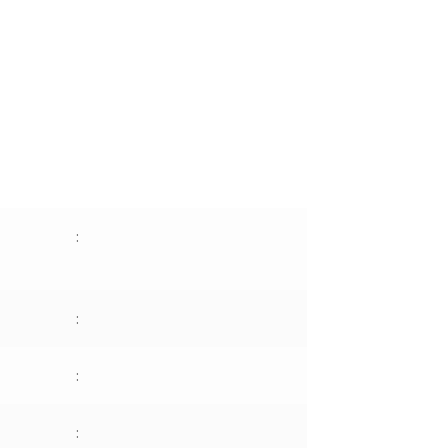
:
:
:
: