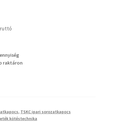
ruttó
mennyiség
b raktáron
zatkapocs
,
TSKC ipari sorozatkapocs
eték kötéstechnika