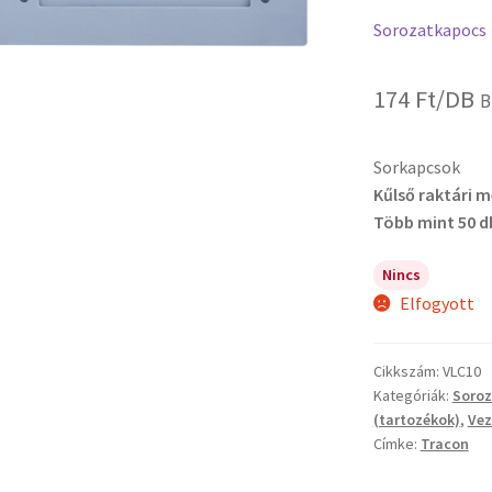
Sorozatkapocs
174
Ft
/DB
B
Sorkapcsok
Kűlső raktári 
Több mint 50 d
Nincs
Elfogyott
Cikkszám:
VLC10
Kategóriák:
Soro
(tartozékok)
,
Vez
Címke:
Tracon