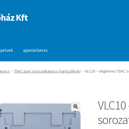
ház Kft
nyelvek
ajanlatkeres
anlatkeres
apocs
TSKC ipari sorozatkapocs (tartozékok)
VLC10 – Véglemez TSKC 
VLC10 
🔍
soroza