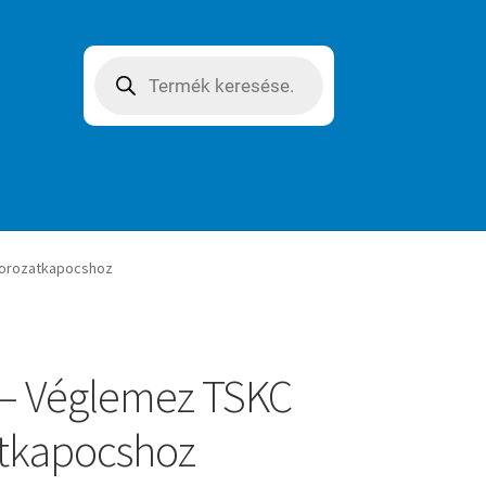
Products
search
sorozatkapocshoz
– Véglemez TSKC
tkapocshoz