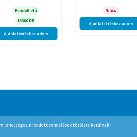
Rendelhető
Nincs
15300 DB
Ajánlatkéréshez adom
Ajánlatkéréshez adom
mmerce
.
nem lehetséges,a leadott rendelések törlésre kerülnek !