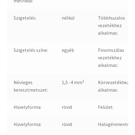
metrikus:
Szigetelés:
nélkül
Többhuzalos
vezetékhez
alkalmas:
Szigetelés színe:
egyéb
Finomszálas
vezetékhez
alkalmas:
Névleges
1,5 -4 mm²
Körvezetékhez
keresztmetszet:
alkalmas:
Hüvelyforma:
rövid
Felület:
Hüvelyforma:
rövid
Halogénmentes: