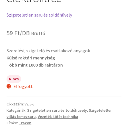
Szigeteletlen saru és toldóhüvely
59
Ft
/DB
Bruttó
Szerelési, szigetelő és csatlakozó anyagok
Kűlső raktári mennyiség
Több mint 1000 db raktáron
Nincs
Elfogyott
Cikkszám:
V2.5-3
Kategóriák:
Szigeteletlen saru és toldóhüvely
,
Szigeteletlen
villás lemezsaru
,
Vezeték kötéstechnika
Címke:
Tracon