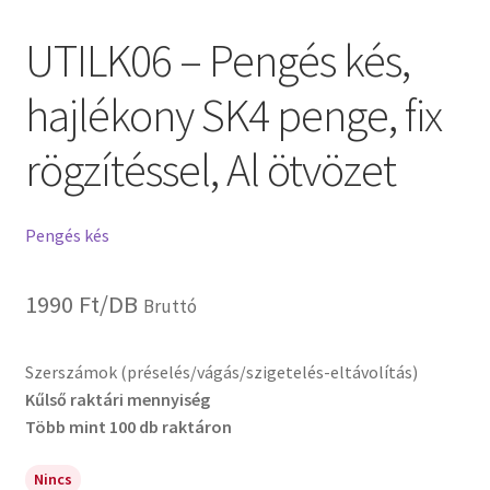
UTILK06 – Pengés kés,
hajlékony SK4 penge, fix
rögzítéssel, Al ötvözet
Pengés kés
1990
Ft
/DB
Bruttó
Szerszámok (préselés/vágás/szigetelés-eltávolítás)
Kűlső raktári mennyiség
Több mint 100 db raktáron
Nincs