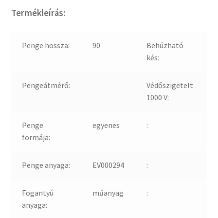
Termékleírás:
Penge hossza:
90
Behúzható
kés:
Pengeátmérő:
Védőszigetelt
1000 V:
Penge
egyenes
:
formája:
Penge anyaga:
EV000294
:
Fogantyú
műanyag
:
anyaga: