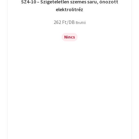
SZ4-10 – Szigeteletlen szemes saru, ónozott
elektrolitréz
262
Ft
/DB
Bruttó
Nincs