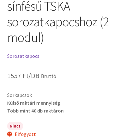
sínfésű TSKA
sorozatkapocshoz (2
modul)
Sorozatkapocs
1557
Ft
/DB
Bruttó
Sorkapcsok
Kűlső raktári mennyiség
Több mint 40 db raktáron
Nincs
Elfogyott