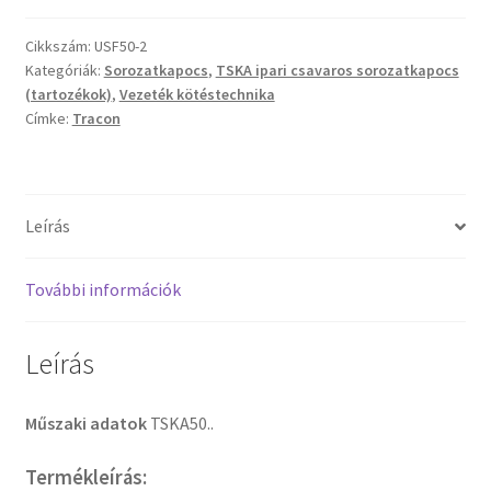
Cikkszám:
USF50-2
Kategóriák:
Sorozatkapocs
,
TSKA ipari csavaros sorozatkapocs
(tartozékok)
,
Vezeték kötéstechnika
Címke:
Tracon
Leírás
További információk
Leírás
Műszaki adatok
TSKA50..
Termékleírás: