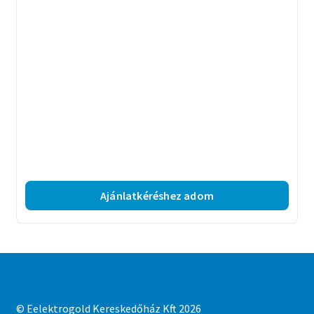
Ajánlatkéréshez adom
© Eelektrogold Kereskedőház Kft 2026