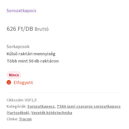
Sorozatkapocs
626
Ft
/DB
Bruttó
Sorkapcsok
Kűlső raktári mennyiség
Több mint 50 db raktáron
Nincs
Elfogyott
Cikkszám:
USF1,5
Kategóriák:
Sorozatkapocs
,
TSKA ipari csavaros sorozatkapocs
(tartozékok)
,
Vezeték kötéstechnika
Címke:
Tracon