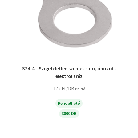
SZ4-4 – Szigeteletlen szemes saru, ónozott
elektrolitréz
172
Ft
/DB
Bruttó
Rendelhető
3800 DB