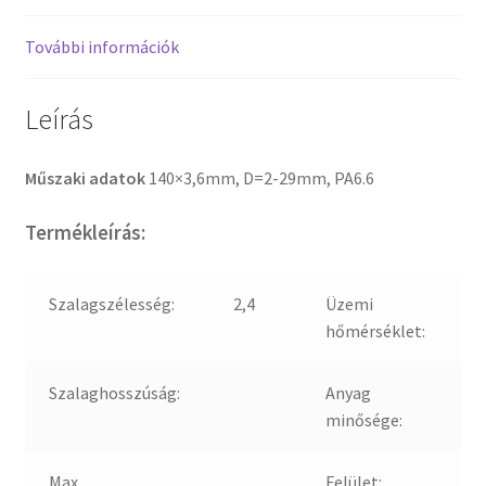
További információk
Leírás
Műszaki adatok
140×3,6mm, D=2-29mm, PA6.6
Termékleírás:
Szalagszélesség:
2,4
Üzemi
hőmérséklet:
Szalaghosszúság:
Anyag
minősége:
Max.
Felület: