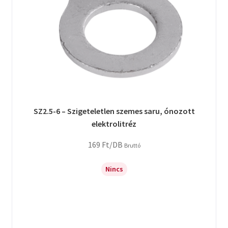
SZ2.5-6 – Szigeteletlen szemes saru, ónozott
elektrolitréz
169
Ft
/DB
Bruttó
Nincs