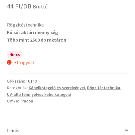
44
Ft
/DB
Bruttó
Rögzítéstechnika
Kűlső raktári mennyiség
Több mint 2500 db raktáron
Nincs
Elfogyott
Cikkszám:
TU140
Kategóriák:
Kábelkötegelő és szerelvényei
,
Rögzítéstechnika
,
UV-álló fémnyelves kábelkötegelő
Címke:
Tracon
Leírás