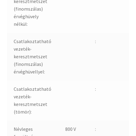
keresztmetszet
(finomszálas)
érvéghüvely
nélkül:
Csatlakoztatható
:
vezeték-
keresztmetszet
(finomszálas)
érvéghüvellyel:
Csatlakoztatható
:
vezeték-
keresztmetszet
(tömör):
Névleges
800 V
: