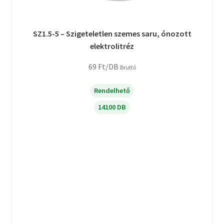
SZ1.5-5 – Szigeteletlen szemes saru, ónozott
elektrolitréz
69
Ft
/DB
Bruttó
Rendelhető
14100 DB