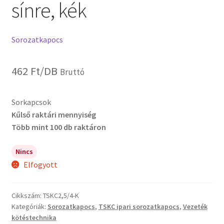
sínre, kék
Sorozatkapocs
462
Ft
/DB
Bruttó
Sorkapcsok
Kűlső raktári mennyiség
Több mint 100 db raktáron
Nincs
Elfogyott
Cikkszám:
TSKC2,5/4-K
Kategóriák:
Sorozatkapocs
,
TSKC ipari sorozatkapocs
,
Vezeték
kötéstechnika