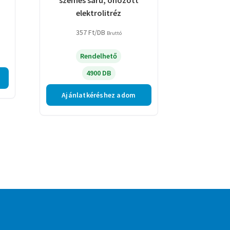
elektrolitréz
357
Ft
/DB
Bruttó
Rendelhető
4900 DB
Ajánlatkéréshez adom