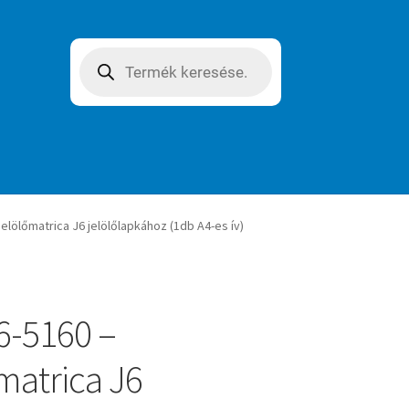
Products
search
elölőmatrica J6 jelölőlapkához (1db A4-es ív)
6-5160 –
matrica J6