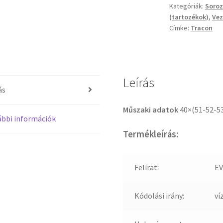
Kategóriák:
Soro
(tartozékok)
,
Vez
Címke:
Tracon
Leírás
ás
Műszaki adatok
40×(51-52-5
bbi információk
Termékleírás:
Felirat:
EV
Kódolási irány:
ví