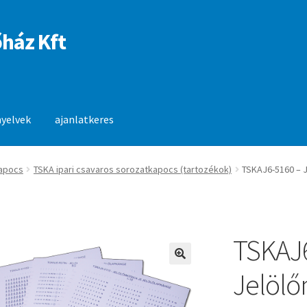
ház Kft
nyelvek
ajanlatkeres
anlatkeres
apocs
TSKA ipari csavaros sorozatkapocs (tartozékok)
TSKAJ6-5160 – J
TSKAJ
🔍
Jelölő