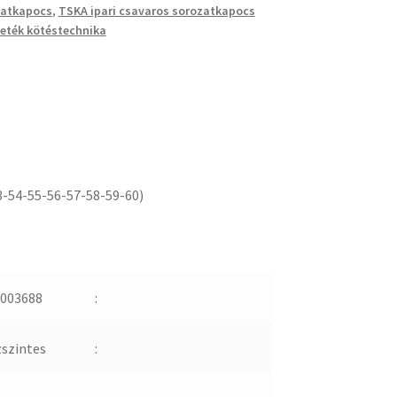
zatkapocs
,
TSKA ipari csavaros sorozatkapocs
eték kötéstechnika
3-54-55-56-57-58-59-60)
003688
:
zszintes
: