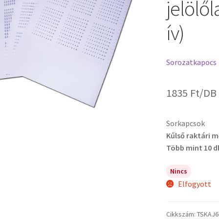
jelölő
ív)
Sorozatkapocs
1835
Ft
/DB
Sorkapcsok
Kűlső raktári 
Több mint 10 d
Nincs
Elfogyott
Cikkszám:
TSKAJ6