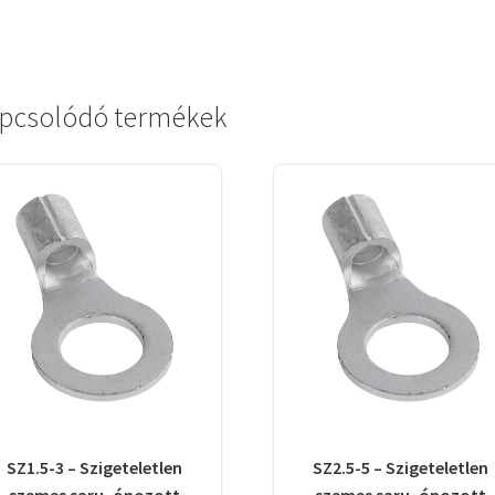
pcsolódó termékek
SZ1.5-3 – Szigeteletlen
SZ2.5-5 – Szigeteletlen
szemes saru, ónozott
szemes saru, ónozott