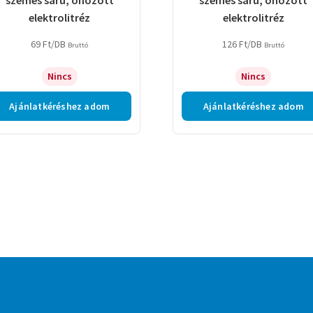
elektrolitréz
elektrolitréz
69
Ft
/DB
126
Ft
/DB
Bruttó
Bruttó
Nincs
Nincs
Ajánlatkéréshez adom
Ajánlatkéréshez adom