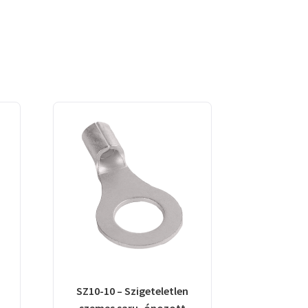
SZ10-10 – Szigeteletlen
szemes saru, ónozott