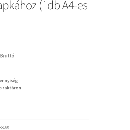
lapkához (1db A4-es
Bruttó
mennyiség
b raktáron
-5160