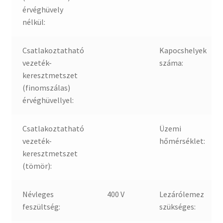
érvéghüvely
nélkül:
Csatlakoztatható
Kapocshelyek
vezeték-
száma:
keresztmetszet
(finomszálas)
érvéghüvellyel:
Csatlakoztatható
Üzemi
vezeték-
hőmérséklet:
keresztmetszet
(tömör):
Névleges
400 V
Lezárólemez
feszültség:
szükséges: