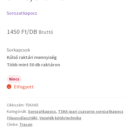
Sorozatkapocs
1450
Ft
/DB
Bruttó
Sorkapcsok
Kűlső raktári mennyiség
Több mint 50 db raktáron
Nincs
Elfogyott
Cikkszám:
TSKA6S
Kategóriák:
Sorozatkapocs
,
TSKA ipari csavaros sorozatkapocs
(típusválaszték)
,
Vezeték kötéstechnika
Címke:
Tracon