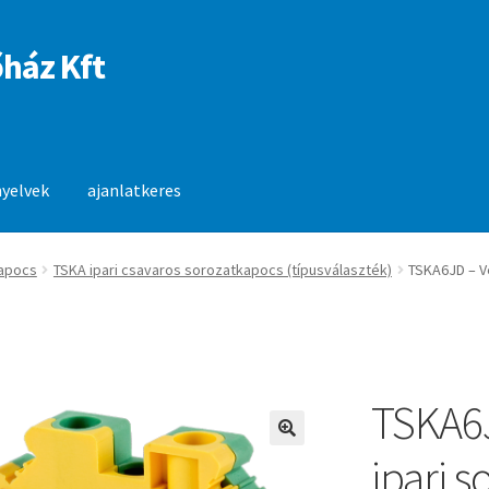
ház Kft
nyelvek
ajanlatkeres
anlatkeres
apocs
TSKA ipari csavaros sorozatkapocs (típusválaszték)
TSKA6JD – V
TSKA6
🔍
ipari 