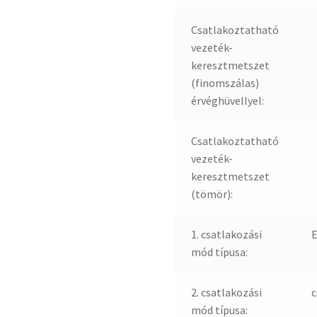
Csatlakoztatható
vezeték-
keresztmetszet
(finomszálas)
érvéghüvellyel:
Csatlakoztatható
vezeték-
keresztmetszet
(tömör):
1. csatlakozási
E
mód típusa:
2. csatlakozási
c
mód típusa: