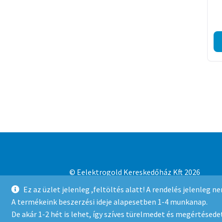
© Eelektrogold Kereskedőház Kft 2026
Adatvédelmi irányelvek
Built with WooCo
Ez az üzlet jelenleg ,feltöltés alatt! A rendelés jelenleg 
A termékeink beszerzési ideje alapesetben 1-4 munkanap.
De akár 1-2 hét is lehet, így szíves türelmedet és megértésedet