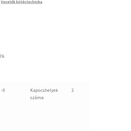
,
Vezeték kötéstechnika
7A
 -0
Kapocshelyek
2
száma: