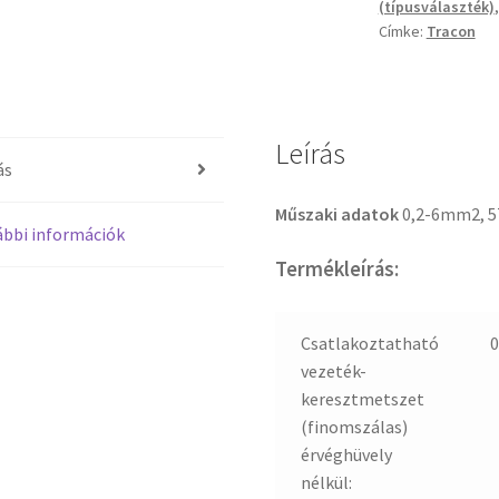
(típusválaszték)
Címke:
Tracon
Leírás
ás
Műszaki adatok
0,2-6mm2, 5
bbi információk
Termékleírás:
Csatlakoztatható
0
vezeték-
keresztmetszet
(finomszálas)
érvéghüvely
nélkül: