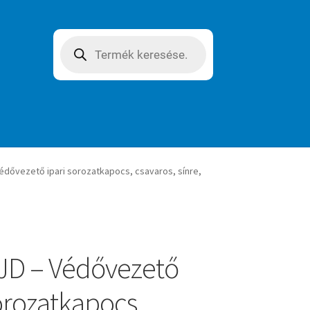
Products
search
édővezető ipari sorozatkapocs, csavaros, sínre,
JD – Védővezető
sorozatkapocs,