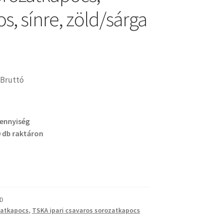
s, sínre, zöld/sárga
Bruttó
mennyiség
 db raktáron
D
zatkapocs
,
TSKA ipari csavaros sorozatkapocs