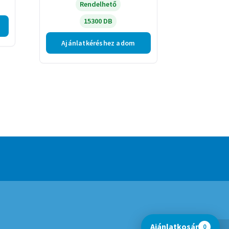
Rendelhető
15300 DB
Ajánlatkéréshez adom
Ajánlatkosár
0