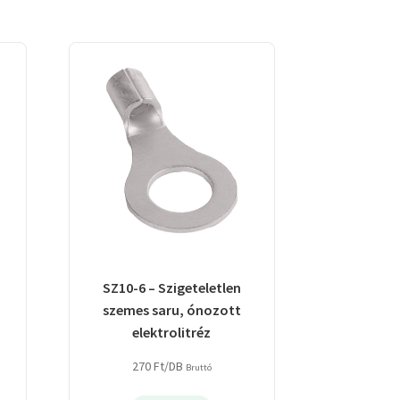
SZ10-6 – Szigeteletlen
szemes saru, ónozott
elektrolitréz
270
Ft
/DB
Bruttó