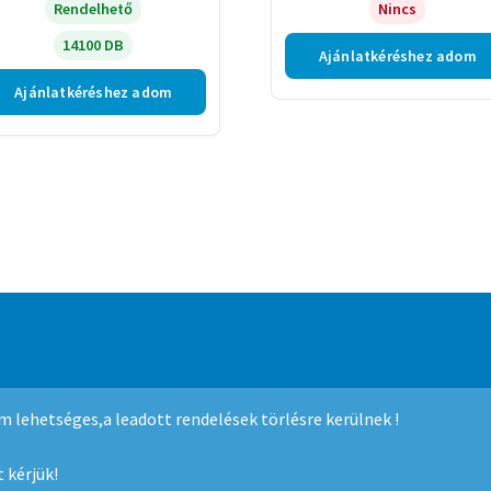
Rendelhető
Nincs
14100 DB
Ajánlatkéréshez adom
Ajánlatkéréshez adom
mmerce
.
nem lehetséges,a leadott rendelések törlésre kerülnek !
 kérjük!