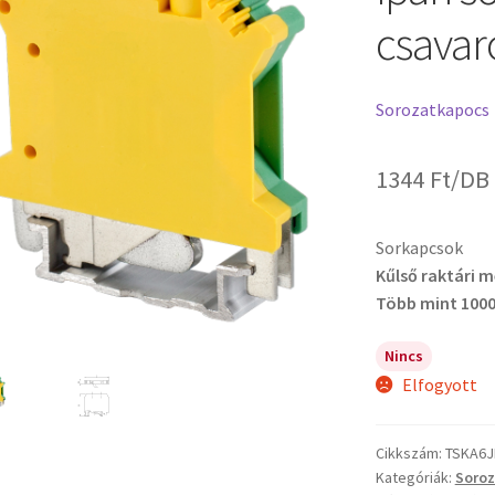
csavaro
Sorozatkapocs
1344
Ft
/DB
Sorkapcsok
Kűlső raktári 
Több mint 1000
Nincs
Elfogyott
Cikkszám:
TSKA6J
Kategóriák:
Soro