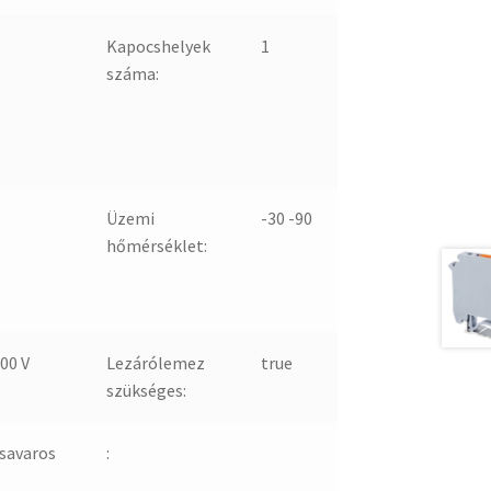
Kapocshelyek
1
száma:
Üzemi
-30 -90
hőmérséklet:
00 V
Lezárólemez
true
szükséges:
savaros
: