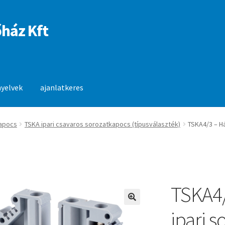
ház Kft
nyelvek
ajanlatkeres
anlatkeres
apocs
TSKA ipari csavaros sorozatkapocs (típusválaszték)
TSKA4/3 – H
TSKA4
🔍
ipari 