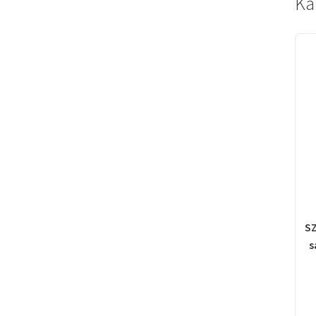
Ka
SZ
s