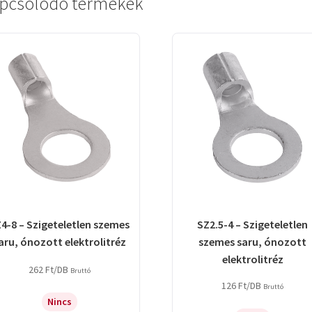
pcsolódó termékek
4-8 – Szigeteletlen szemes
SZ2.5-4 – Szigeteletlen
aru, ónozott elektrolitréz
szemes saru, ónozott
elektrolitréz
262
Ft
/DB
Bruttó
126
Ft
/DB
Bruttó
Nincs