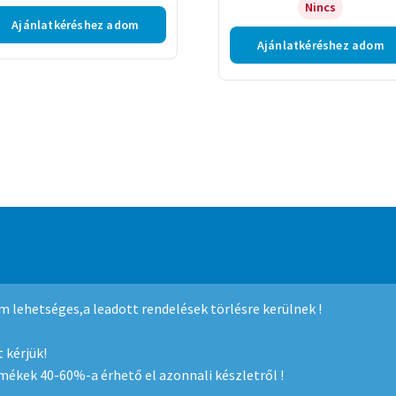
Nincs
Ajánlatkéréshez adom
Ajánlatkéréshez adom
mmerce
.
nem lehetséges,a leadott rendelések törlésre kerülnek !
 kérjük!
rmékek 40-60%-a érhető el azonnali készletről !