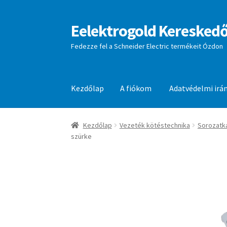
Eelektrogold Kereskedő
Ugrás
Kilépés
a
a
Fedezze fel a Schneider Electric termékeit Ózdon
navigációhoz
tartalomba
Kezdőlap
A fiókom
Adatvédelmi irá
Kezdőlap
A fiókom
Adatvédelmi irányelvek
aj
Kezdőlap
Vezeték kötéstechnika
Sorozatk
szürke