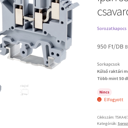
csavaro
Sorozatkapocs
950
Ft
/DB
B
Sorkapcsok
Kűlső raktári 
Több mint 50 d
Nincs
Elfogyott
Cikkszám:
TSKA4/
Kategóriák:
Soro