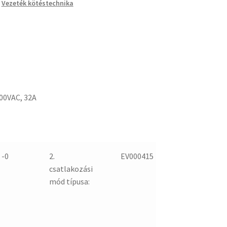
,
Vezeték kötéstechnika
00VAC, 32A
 -0
2.
EV000415
csatlakozási
mód típusa: