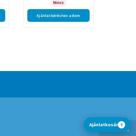
Nincs
Ajánlatkéréshez adom
Ajánlatkosár
0
Bezárás