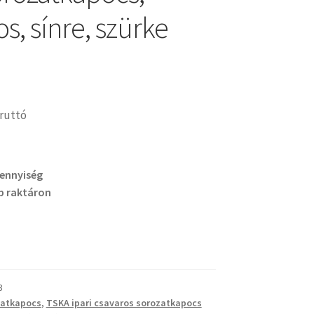
s, sínre, szürke
ruttó
mennyiség
b raktáron
3
zatkapocs
,
TSKA ipari csavaros sorozatkapocs