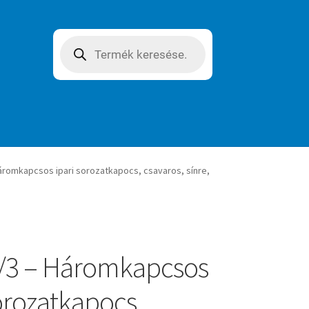
Products
search
áromkapcsos ipari sorozatkapocs, csavaros, sínre,
/3 – Háromkapcsos
sorozatkapocs,