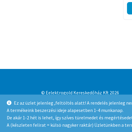
© Eelektrogold Kereskedőház Kft 2026
Adatvédelmi irányelvek
Built with WooCo
Ez az üzlet jelenleg ,feltöltés alatt! A rendelés jelenleg 
A termékeink beszerzési ideje alapesetben 1-4 munkanap.
De akár 1-2 hét is lehet, így szíves türelmedet és megértésedet
A (készleten felirat = külsö nagyker raktár) Üzletünkben a te