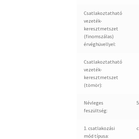
Csatlakoztatható
vezeték-
keresztmetszet
(finomszálas)
érvéghüvellyel:
Csatlakoztatható
vezeték-
keresztmetszet
(tömör):
Névleges
5
feszültség:
1. csatlakozási
c
mód típusa: