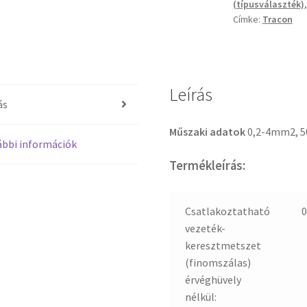
(típusválaszték)
Címke:
Tracon
Leírás
ás
Műszaki adatok
0,2-4mm2, 5
bbi információk
Termékleírás:
Csatlakoztatható
0
vezeték-
keresztmetszet
(finomszálas)
érvéghüvely
nélkül: