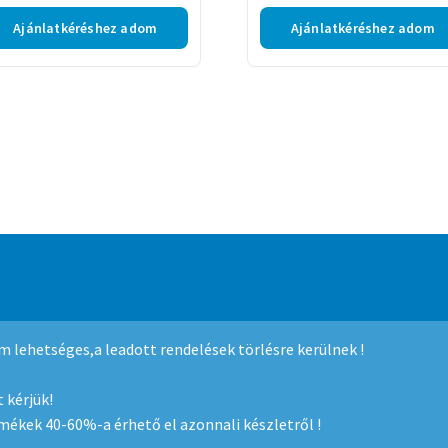
Ajánlatkéréshez adom
Ajánlatkéréshez adom
mmerce
.
nem lehetséges,a leadott rendelések törlésre kerülnek !
 kérjük!
rmékek 40-60%-a érhető el azonnali készletről !