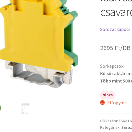
csavaro
Sorozatkapocs
2695
Ft
/DB
Sorkapcsok
Kűlső raktári 
Több mint 500 
Nincs
Elfogyott
Cikkszám:
TSKA16
Kategóriák:
Soro