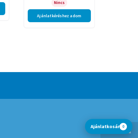
Nincs
Ajánlatkéréshez adom
Ajánlatkosár
0
Bezárás