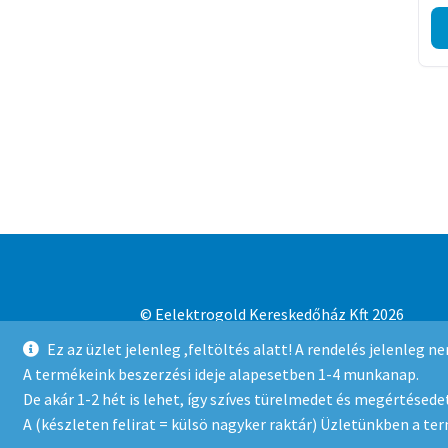
© Eelektrogold Kereskedőház Kft 2026
Adatvédelmi irányelvek
Built with WooCo
Ez az üzlet jelenleg ,feltöltés alatt! A rendelés jelenleg 
A termékeink beszerzési ideje alapesetben 1-4 munkanap.
De akár 1-2 hét is lehet, így szíves türelmedet és megértésedet
A (készleten felirat = külsö nagyker raktár) Üzletünkben a te