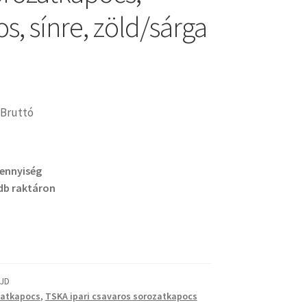
s, sínre, zöld/sárga
Bruttó
mennyiség
db raktáron
JD
zatkapocs
,
TSKA ipari csavaros sorozatkapocs