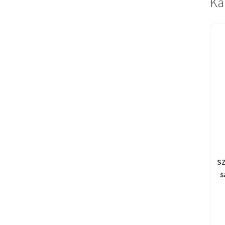
Ka
SZ
s