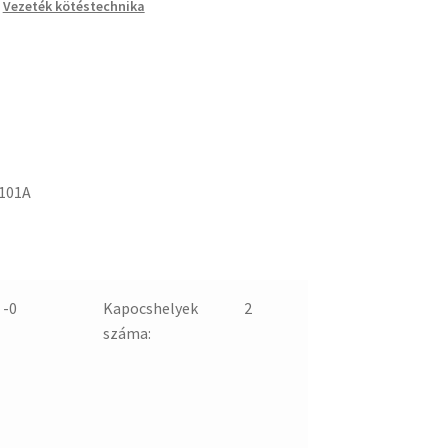
,
Vezeték kötéstechnika
101A
 -0
Kapocshelyek
2
száma: