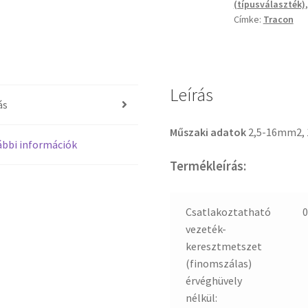
(típusválaszték)
Címke:
Tracon
Leírás
ás
Műszaki adatok
2,5-16mm2, 
bbi információk
Termékleírás:
Csatlakoztatható
0
vezeték-
keresztmetszet
(finomszálas)
érvéghüvely
nélkül: