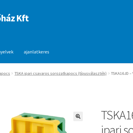
ház Kft
nyelvek
ajanlatkeres
anlatkeres
apocs
TSKA ipari csavaros sorozatkapocs (típusválaszték)
TSKA16JD – 
TSKA1
🔍
ipari 