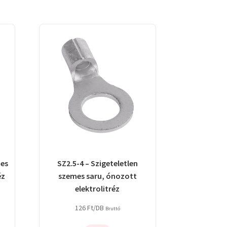
mes
SZ2.5-4 – Szigeteletlen
éz
szemes saru, ónozott
elektrolitréz
126
Ft
/DB
Bruttó