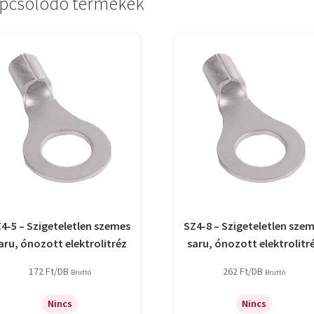
pcsolódó termékek
4-5 – Szigeteletlen szemes
SZ4-8 – Szigeteletlen sze
aru, ónozott elektrolitréz
saru, ónozott elektrolitr
172
Ft
/DB
262
Ft
/DB
Bruttó
Bruttó
Nincs
Nincs