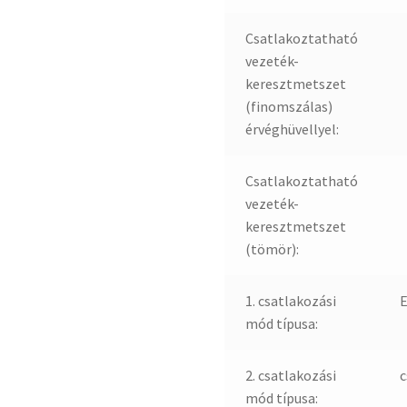
Csatlakoztatható
vezeték-
keresztmetszet
(finomszálas)
érvéghüvellyel:
Csatlakoztatható
vezeték-
keresztmetszet
(tömör):
1. csatlakozási
E
mód típusa:
2. csatlakozási
c
mód típusa: