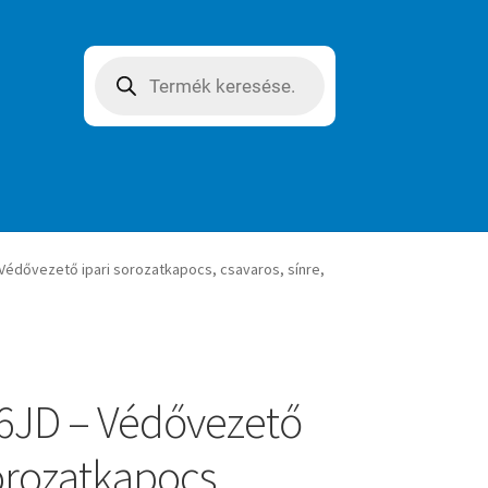
Products
search
Védővezető ipari sorozatkapocs, csavaros, sínre,
6JD – Védővezető
sorozatkapocs,