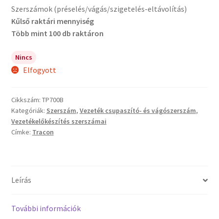
Szerszámok (préselés/vágás/szigetelés-eltávolítás)
Kűlső raktári mennyiség
Több mint 100 db raktáron
Nincs
Elfogyott
Cikkszám:
TP700B
Kategóriák:
Szerszám
,
Vezeték csupaszító- és vágószerszám
,
Vezetékelőkészítés szerszámai
Címke:
Tracon
Leírás
További információk