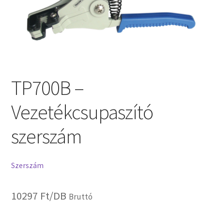
TP700B –
Vezetékcsupaszító
szerszám
Szerszám
10297
Ft
/DB
Bruttó