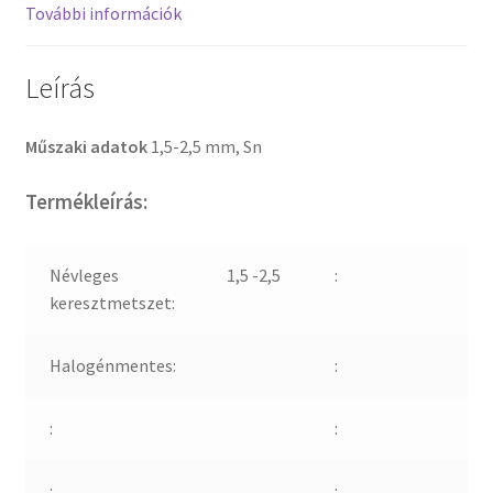
További információk
Leírás
Műszaki adatok
1,5-2,5 mm, Sn
Termékleírás:
Névleges
1,5 -2,5
:
keresztmetszet:
Halogénmentes:
:
:
:
:
: