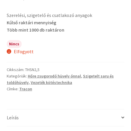
Szerelési, szigetelő és csatlakozó anyagok
Kűlső raktári mennyiség
Több mint 1000 db raktáron
Nincs
Elfogyott
Cikkszám:
THSN2,5
Kategóriák:
Hőre zsugorodó hüvely ónnal
,
Szigetelt saru és
toldóhüvely
,
Vezeték kötéstechnika
Címke:
Tracon
Leírás