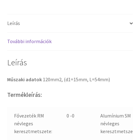
Leírás
További információk
Leírás
Műszaki adatok
120mm2, (d1=15mm, L=54mm)
Termékleírás:
Fővezeték RM
0 -0
Alumínium SM
névleges
névleges
keresztmetszete:
keresztmetszete: