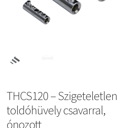
THCS120 – Szigeteletlen
toldóhüvely csavarral,
ónozott