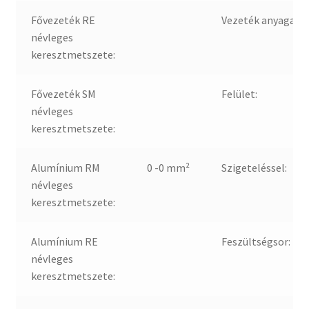
Fővezeték RE
Vezeték anyaga:
névleges
keresztmetszete:
Fővezeték SM
Felület:
névleges
keresztmetszete:
Alumínium RM
0 -0 mm²
Szigeteléssel:
névleges
keresztmetszete:
Alumínium RE
Feszültségsor:
névleges
keresztmetszete: