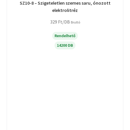
SZ10-8 – Szigeteletlen szemes saru, ónozott
elektrolitréz
329
Ft
/DB
Bruttó
Rendelhető
14200 DB