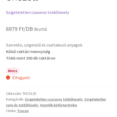
Szigeteletlen csavaros toldóhüvely
6979
Ft
/DB
Bruttó
Szerelési, szigetelő és csatlakozó anyagok
Kűlső raktári mennyiség
Több mint 300 db raktáron
Nincs
Elfogyott
Cikkszám:
THCS120
Kategóriák:
Szigeteletlen csavaros toldóhüvely
,
Szigeteletlen
saru és toldóhüvely
,
Vezeték kötéstechnika
Címke:
Tracon