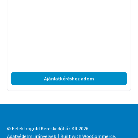
Ajánlatkéréshez adom
© Eelektrogold Kereskedőház Kft 2026
Adatvédelmi irányelvek
Built with WooCommerce
.