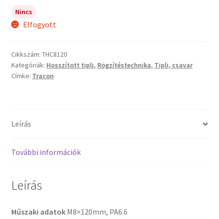
Nincs
Elfogyott
Cikkszám:
THC8120
Kategóriák:
Hosszított tipli
,
Rögzítéstechnika
,
Tipli, csavar
Címke:
Tracon
Leírás
További információk
Leírás
Műszaki adatok
M8×120mm, PA6.6