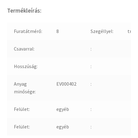
Termékleírás:
Furatátmérő:
8
Szegéllyel:
true
Csavarral:
:
Hosszúság:
:
Anyag
EV000402
:
minősége:
Felület:
egyéb
:
Felület:
egyéb
: