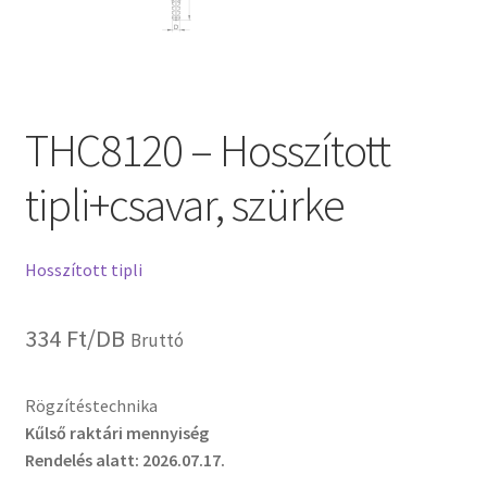
THC8120 – Hosszított
tipli+csavar, szürke
Hosszított tipli
334
Ft
/DB
Bruttó
Rögzítéstechnika
Kűlső raktári mennyiség
Rendelés alatt: 2026.07.17.