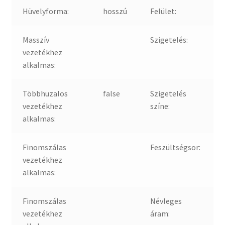
Hüvelyforma:
hosszú
Felület:
Masszív
Szigetelés:
vezetékhez
alkalmas:
Többhuzalos
false
Szigetelés
vezetékhez
színe:
alkalmas:
Finomszálas
Feszültségsor:
vezetékhez
alkalmas:
Finomszálas
Névleges
vezetékhez
áram: