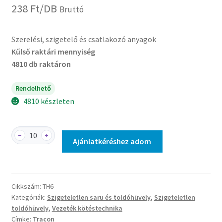
238
Ft
/DB
Bruttó
Szerelési, szigetelő és csatlakozó anyagok
Kűlső raktári mennyiség
4810 db raktáron
Rendelhető
4810 készleten
TH6
−
+
Ajánlatkéréshez adom
-
Szigeteletlen
toldóhüvely,
ónozott
Cikkszám:
TH6
elektrolitréz
Kategóriák:
Szigeteletlen saru és toldóhüvely
,
Szigeteletlen
mennyiség
toldóhüvely
,
Vezeték kötéstechnika
Címke:
Tracon