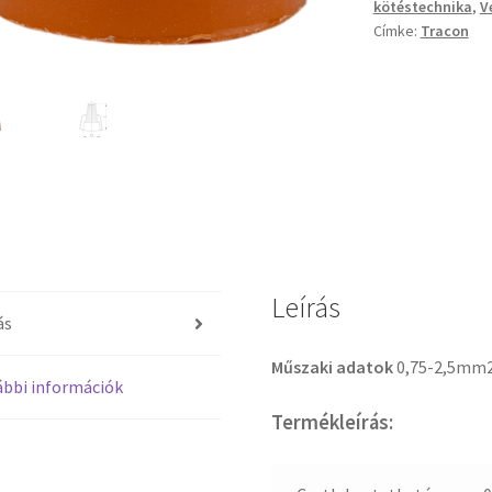
kötéstechnika
,
V
Címke:
Tracon
Leírás
ás
Műszaki adatok
0,75-2,5mm2
bbi információk
Termékleírás: