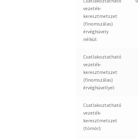
Csatlakoztatható
0
vezeték-
keresztmetszet
(finomszálas)
érvéghüvely
nélkül:
Csatlakoztatható
vezeték-
keresztmetszet
(finomszálas)
érvéghüvellyel:
Csatlakoztatható
vezeték-
keresztmetszet
(tömör):