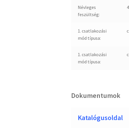
Névleges
4
feszültség:
1. csatlakozási
c
mód típusa:
1. csatlakozási
c
mód típusa:
Dokumentumok
Katalógusoldal