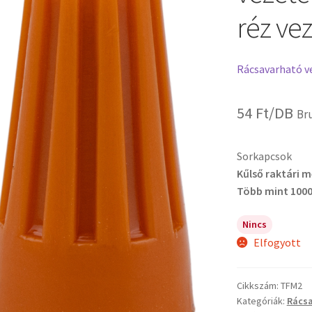
réz ve
Rácsavarható v
54
Ft
/DB
Br
Sorkapcsok
Kűlső raktári 
Több mint 1000
Nincs
Elfogyott
Cikkszám:
TFM2
Kategóriák:
Rácsa