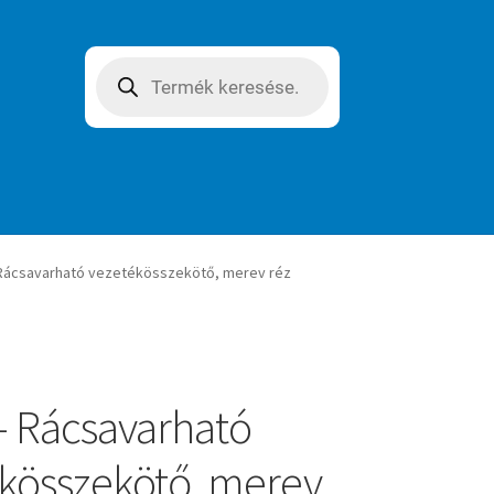
Products
search
Rácsavarható vezetékösszekötő, merev réz
 Rácsavarható
kösszekötő, merev