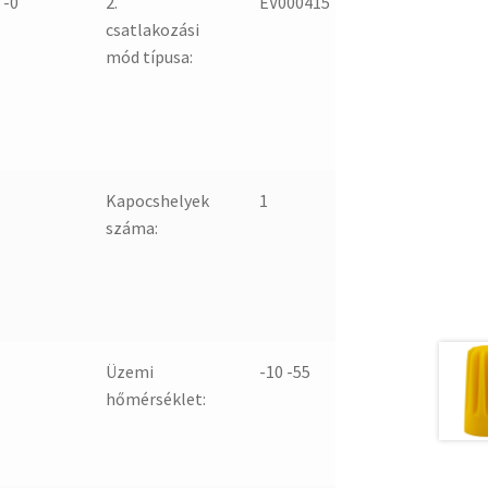
 -0
2.
EV000415
csatlakozási
mód típusa:
Kapocshelyek
1
száma:
Üzemi
-10 -55
hőmérséklet: