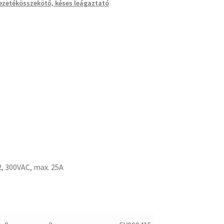
ezetékösszekötő, késes leágaztató
, 300VAC, max. 25A