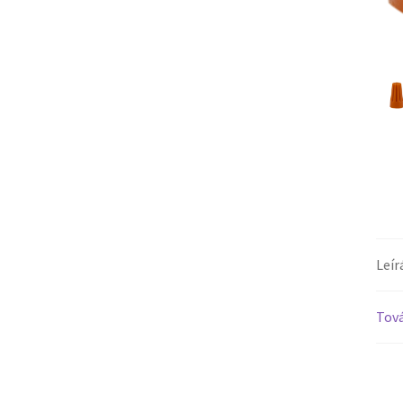
Leír
Tová