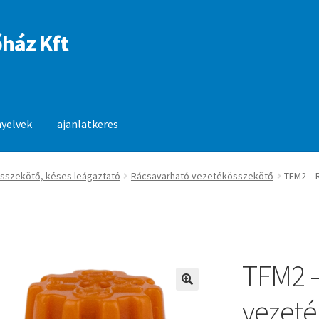
ház Kft
nyelvek
ajanlatkeres
anlatkeres
sszekötő, késes leágaztató
Rácsavarható vezetékösszekötő
TFM2 – 
TFM2 –
🔍
vezeté