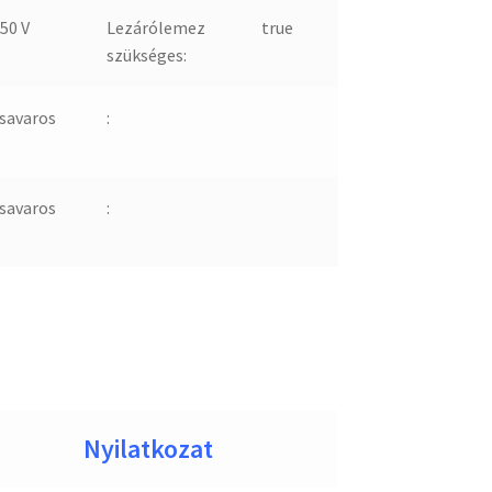
50 V
Lezárólemez
true
szükséges:
savaros
:
savaros
:
Nyilatkozat