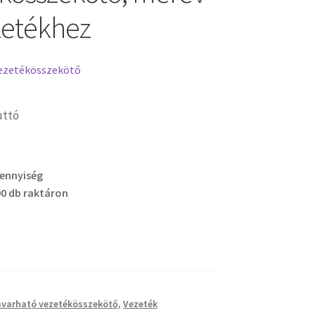
zetékhez
ezetékösszekötő
uttó
mennyiség
0 db raktáron
varható vezetékösszekötő
,
Vezeték