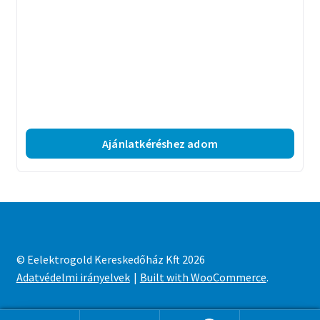
Ajánlatkéréshez adom
© Eelektrogold Kereskedőház Kft 2026
Adatvédelmi irányelvek
Built with WooCommerce
.