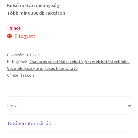
Kűlső raktári mennyiség
Több mint 300 db raktáron
Nincs
Elfogyott
Cikkszám:
TBT-2,5
Kategóriák:
Csavaros vezetékösszekötő
,
Vezeték kötéstechnika
,
Vezetékösszekötő, késes leágaztató
Címke:
Tracon
Leírás
További információk