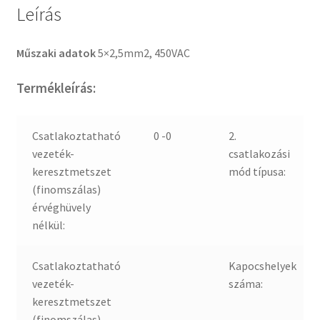
Leírás
Műszaki adatok
5×2,5mm2, 450VAC
Termékleírás:
Csatlakoztatható
0 -0
2.
vezeték-
csatlakozási
keresztmetszet
mód típusa:
(finomszálas)
érvéghüvely
nélkül:
Csatlakoztatható
Kapocshelyek
vezeték-
száma:
keresztmetszet
(finomszálas)