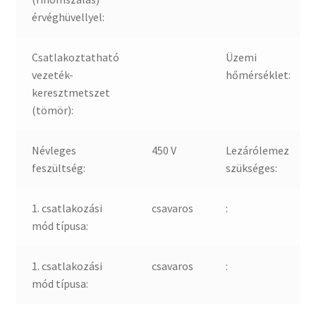
érvéghüvellyel:
Csatlakoztatható
Üzemi
vezeték-
hőmérséklet:
keresztmetszet
(tömör):
Névleges
450 V
Lezárólemez
feszültség:
szükséges:
1. csatlakozási
csavaros
:
mód típusa:
1. csatlakozási
csavaros
:
mód típusa: