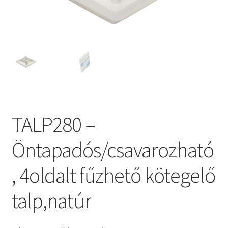
TALP280 –
Öntapadós/csavarozható
, 4oldalt fűzhető kötegelő
talp,natúr