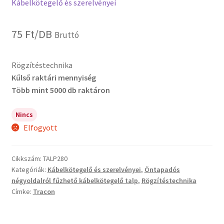
Kábelkötegelő és szerelvényei
75
Ft
/DB
Bruttó
Rögzítéstechnika
Kűlső raktári mennyiség
Több mint 5000 db raktáron
Nincs
Elfogyott
Cikkszám:
TALP280
Kategóriák:
Kábelkötegelő és szerelvényei
,
Öntapadós
négyoldalról fűzhető kábelkötegelő talp
,
Rögzítéstechnika
Címke:
Tracon