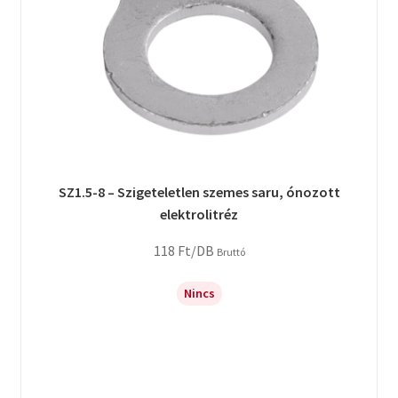
SZ1.5-8 – Szigeteletlen szemes saru, ónozott
elektrolitréz
118
Ft
/DB
Bruttó
Nincs