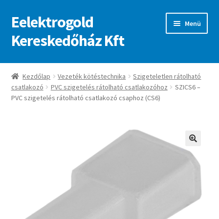
Eelektrogold
Ugrás
Kilépés
Menü
a
a
Kereskedőház Kft
navigációhoz
tartalomba
Kezdőlap
Kezdőlap
Vezeték kötéstechnika
Szigeteletlen rátolható
csatlakozó
PVC szigetelés rátolható csatlakozóhoz
SZICS6 –
A fiókom
PVC szigetelés rátolható csatlakozó csaphoz (CS6)
Adatvédelmi irányelvek
ajanlatkeres
🔍