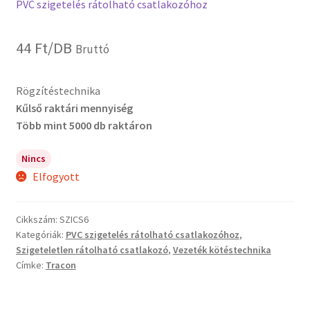
PVC szigetelés rátolható csatlakozóhoz
44
Ft
/DB
Bruttó
Rögzítéstechnika
Kűlső raktári mennyiség
Több mint 5000 db raktáron
Nincs
Elfogyott
Cikkszám:
SZICS6
Kategóriák:
PVC szigetelés rátolható csatlakozóhoz
,
Szigeteletlen rátolható csatlakozó
,
Vezeték kötéstechnika
Címke:
Tracon