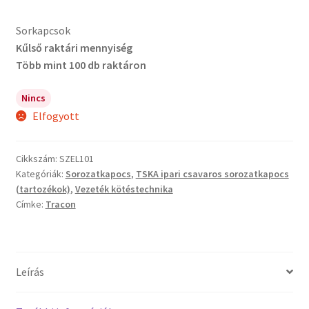
Sorkapcsok
Kűlső raktári mennyiség
Több mint 100 db raktáron
Nincs
Elfogyott
Cikkszám:
SZEL101
Kategóriák:
Sorozatkapocs
,
TSKA ipari csavaros sorozatkapocs
(tartozékok)
,
Vezeték kötéstechnika
Címke:
Tracon
Leírás