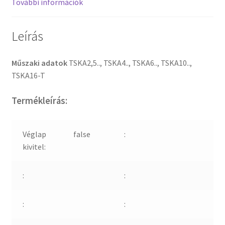
További információk
Leírás
Műszaki adatok
TSKA2,5.., TSKA4.., TSKA6.., TSKA10..,
TSKA16-T
Termékleírás:
Véglap
false
:
kivitel:
:
:
:
: