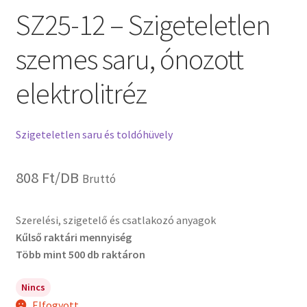
SZ25-12 – Szigeteletlen
szemes saru, ónozott
elektrolitréz
Szigeteletlen saru és toldóhüvely
808
Ft
/DB
Bruttó
Szerelési, szigetelő és csatlakozó anyagok
Kűlső raktári mennyiség
Több mint 500 db raktáron
Nincs
Elfogyott