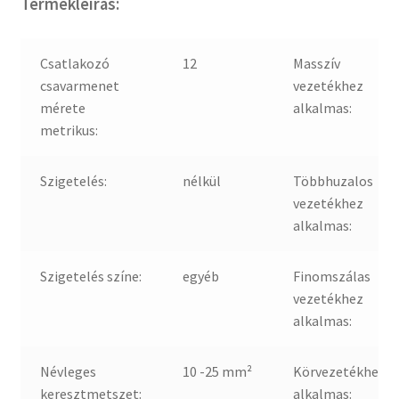
Termékleírás:
Csatlakozó
12
Masszív
csavarmenet
vezetékhez
mérete
alkalmas:
metrikus:
Szigetelés:
nélkül
Többhuzalos
vezetékhez
alkalmas:
Szigetelés színe:
egyéb
Finomszálas
vezetékhez
alkalmas:
Névleges
10 -25 mm²
Körvezetékhez
keresztmetszet:
alkalmas: