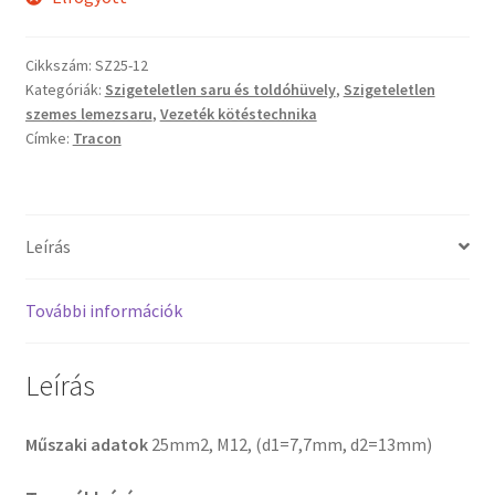
Cikkszám:
SZ25-12
Kategóriák:
Szigeteletlen saru és toldóhüvely
,
Szigeteletlen
szemes lemezsaru
,
Vezeték kötéstechnika
Címke:
Tracon
Leírás
További információk
Leírás
Műszaki adatok
25mm2, M12, (d1=7,7mm, d2=13mm)