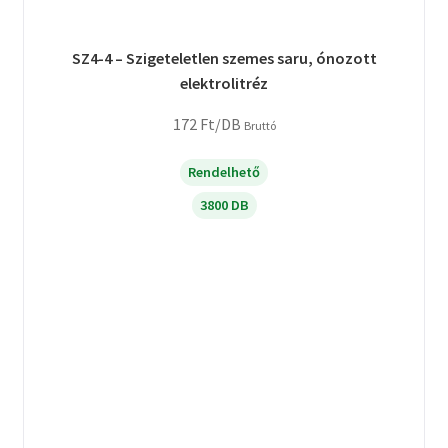
SZ4-4 – Szigeteletlen szemes saru, ónozott
elektrolitréz
172
Ft
/DB
Bruttó
Rendelhető
3800 DB