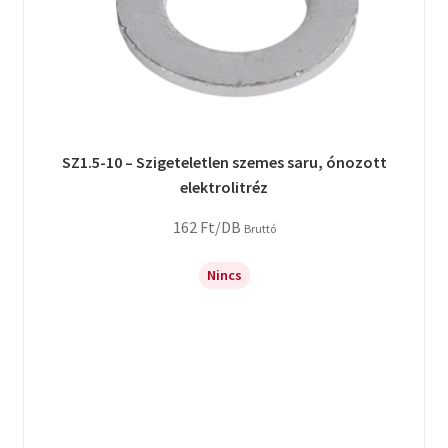
SZ1.5-10 – Szigeteletlen szemes saru, ónozott
elektrolitréz
162
Ft
/DB
Bruttó
Nincs