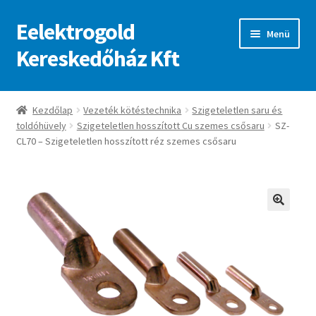
Eelektrogold
Ugrás
Kilépés
Menü
a
a
Kereskedőház Kft
navigációhoz
tartalomba
Kezdőlap
Kezdőlap
Vezeték kötéstechnika
Szigeteletlen saru és
toldóhüvely
Szigeteletlen hosszított Cu szemes csősaru
SZ-
A fiókom
CL70 – Szigeteletlen hosszított réz szemes csősaru
Adatvédelmi irányelvek
ajanlatkeres
🔍