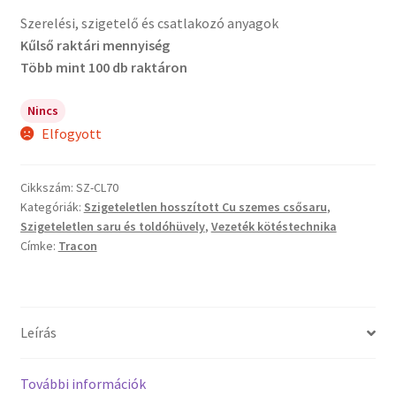
Szerelési, szigetelő és csatlakozó anyagok
Kűlső raktári mennyiség
Több mint 100 db raktáron
Nincs
Elfogyott
Cikkszám:
SZ-CL70
Kategóriák:
Szigeteletlen hosszított Cu szemes csősaru
,
Szigeteletlen saru és toldóhüvely
,
Vezeték kötéstechnika
Címke:
Tracon
Leírás
További információk