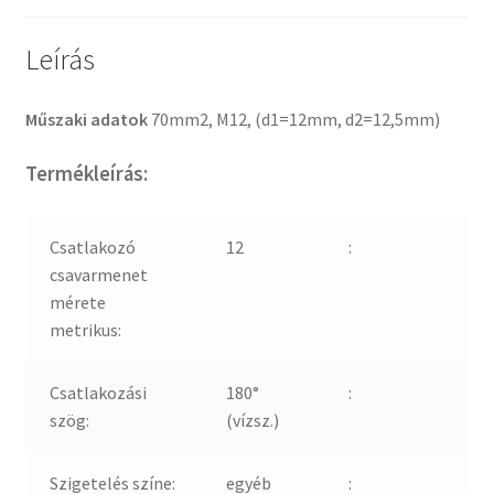
Leírás
Műszaki adatok
70mm2, M12, (d1=12mm, d2=12,5mm)
Termékleírás:
Csatlakozó
12
:
csavarmenet
mérete
metrikus:
Csatlakozási
180°
:
szög:
(vízsz.)
Szigetelés színe:
egyéb
: