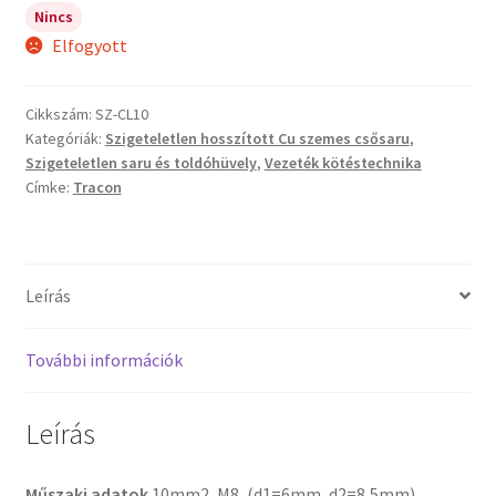
Nincs
Elfogyott
Cikkszám:
SZ-CL10
Kategóriák:
Szigeteletlen hosszított Cu szemes csősaru
,
Szigeteletlen saru és toldóhüvely
,
Vezeték kötéstechnika
Címke:
Tracon
Leírás
További információk
Leírás
Műszaki adatok
10mm2, M8, (d1=6mm, d2=8,5mm)