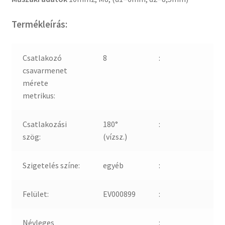
Termékleírás:
Csatlakozó
8
:
csavarmenet
mérete
metrikus:
Csatlakozási
180°
:
szög:
(vízsz.)
Szigetelés színe:
egyéb
:
Felület:
EV000899
:
Névleges
: