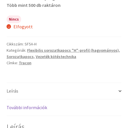
Több mint 500 db raktáron
Nincs
Elfogyott
Cikkszám:
SF5A-H
Kategóriák:
Flexibilis sorozatkapocs "H"-profil (hagyományos)
,
Sorozatkapocs
,
Vezeték kötéstechnika
Címke:
Tracon
Leírás
További információk
Leírás