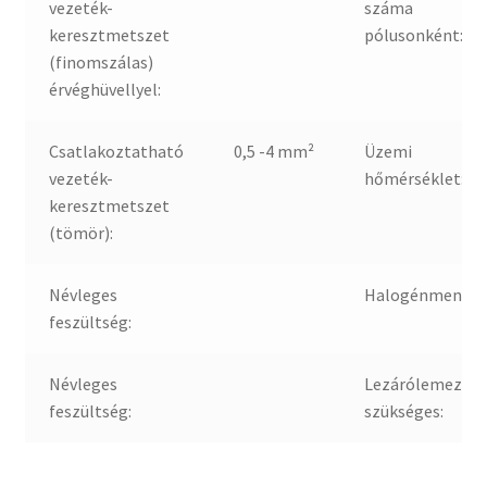
vezeték-
száma
keresztmetszet
pólusonként:
(finomszálas)
érvéghüvellyel:
Csatlakoztatható
0,5 -4 mm²
Üzemi
vezeték-
hőmérséklet:
keresztmetszet
(tömör):
Névleges
Halogénmentes
feszültség:
Névleges
Lezárólemez
feszültség:
szükséges: