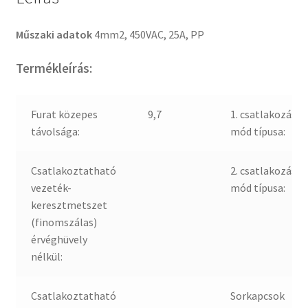
Műszaki adatok
4mm2, 450VAC, 25A, PP
Termékleírás:
Furat közepes
9,7
1. csatlakozási
távolsága:
mód típusa:
Csatlakoztatható
2. csatlakozási
vezeték-
mód típusa:
keresztmetszet
(finomszálas)
érvéghüvely
nélkül:
Csatlakoztatható
Sorkapcsok