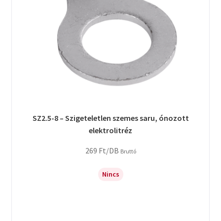
SZ2.5-8 – Szigeteletlen szemes saru, ónozott
elektrolitréz
269
Ft
/DB
Bruttó
Nincs