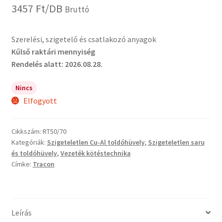
3457
Ft
/DB
Bruttó
Szerelési, szigetelő és csatlakozó anyagok
Kűlső raktári mennyiség
Rendelés alatt: 2026.08.28.
Nincs
Elfogyott
Cikkszám:
RT50/70
Kategóriák:
Szigeteletlen Cu-Al toldóhüvely
,
Szigeteletlen saru
és toldóhüvely
,
Vezeték kötéstechnika
Címke:
Tracon
Leírás