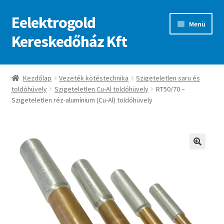
Eelektrogold
Ugrás
Kilépés
Menü
a
a
Kereskedőház Kft
navigációhoz
tartalomba
Kezdőlap
Kezdőlap
Vezeték kötéstechnika
Szigeteletlen saru és
toldóhüvely
Szigeteletlen Cu-Al toldóhüvely
RT50/70 –
A fiókom
Szigeteletlen réz-alumínium (Cu-Al) toldóhüvely
Adatvédelmi irányelvek
ajanlatkeres
🔍