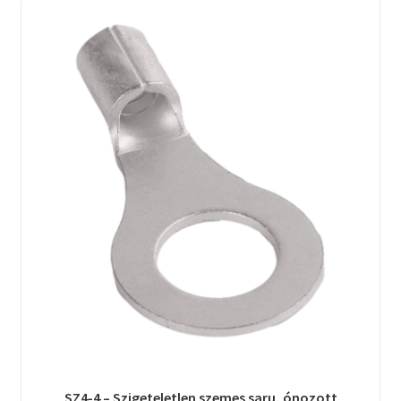
SZ4-4 – Szigeteletlen szemes saru, ónozott