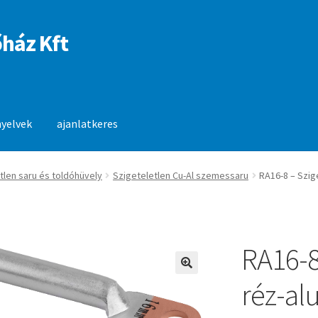
ház Kft
nyelvek
ajanlatkeres
anlatkeres
tlen saru és toldóhüvely
Szigeteletlen Cu-Al szemessaru
RA16-8 – Szig
RA16-8
🔍
réz-a