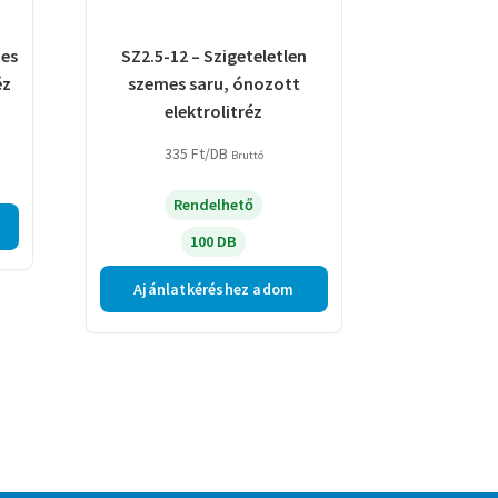
mes
SZ2.5-12 – Szigeteletlen
éz
szemes saru, ónozott
elektrolitréz
335
Ft
/DB
Bruttó
Rendelhető
100 DB
Ajánlatkéréshez adom