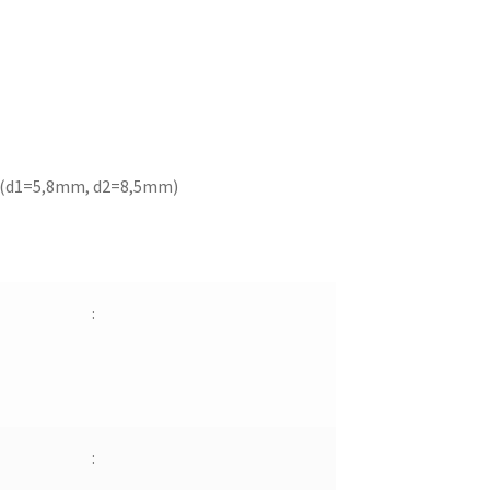
 (d1=5,8mm, d2=8,5mm)
:
: