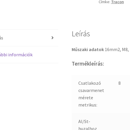
Címke:
Tracon
Leírás
ás
Műszaki adatok
16mm2, M8,
bbi információk
Termékleírás:
Csatlakozó
8
csavarmenet
mérete
metrikus:
Al/St-
huzalhoz