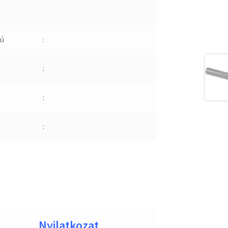
ú
:
:
:
:
Nyilatkozat