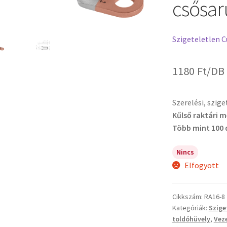
csősar
Szigeteletlen 
1180
Ft
/DB
Szerelési, szig
Kűlső raktári 
Több mint 100 
Nincs
Elfogyott
Cikkszám:
RA16-8
Kategóriák:
Szige
toldóhüvely
,
Vez