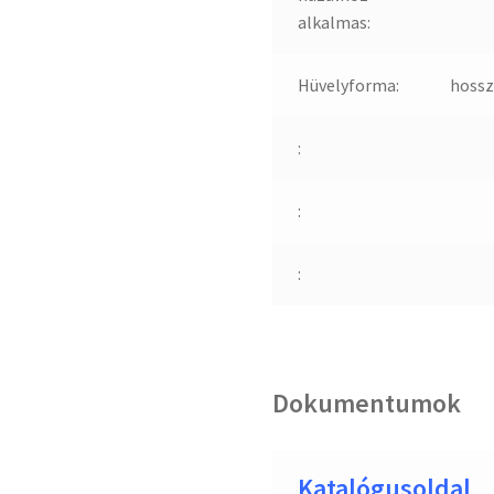
alkalmas:
Hüvelyforma:
hossz
:
:
:
Dokumentumok
Katalógusoldal