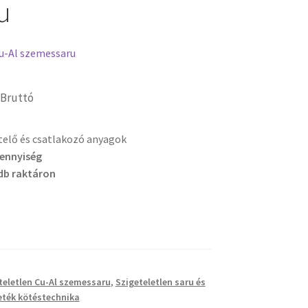
u
Cu-Al szemessaru
Bruttó
etelő és csatlakozó anyagok
mennyiség
db raktáron
teletlen Cu-Al szemessaru
,
Szigeteletlen saru és
eték kötéstechnika