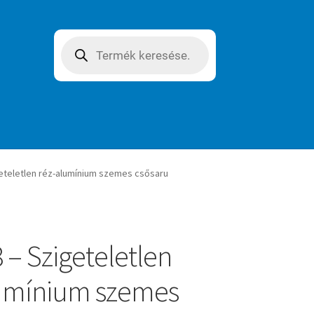
Products
search
eteletlen réz-alumínium szemes csősaru
 – Szigeteletlen
lumínium szemes