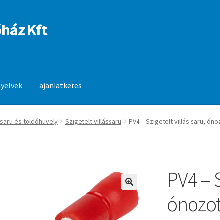
ház Kft
nyelvek
ajanlatkeres
anlatkeres
 saru és toldóhüvely
Szigetelt villássaru
PV4 – Szigetelt villás saru, óno
PV4 – S
🔍
ónozott