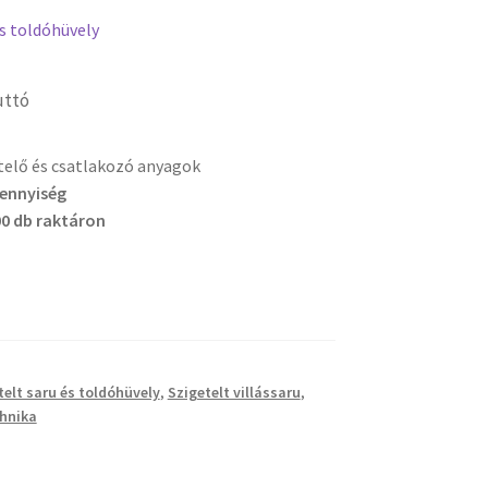
és toldóhüvely
uttó
etelő és csatlakozó anyagok
mennyiség
0 db raktáron
telt saru és toldóhüvely
,
Szigetelt villássaru
,
hnika