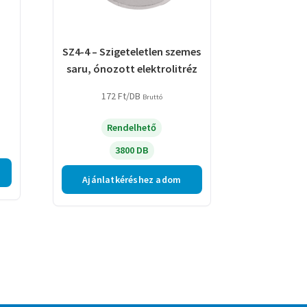
SZ4-4 – Szigeteletlen szemes
saru, ónozott elektrolitréz
172
Ft
/DB
Bruttó
Rendelhető
3800 DB
Ajánlatkéréshez adom