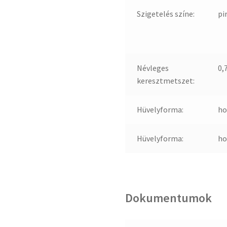
Szigetelés színe:
pi
Névleges
0,
keresztmetszet:
Hüvelyforma:
ho
Hüvelyforma:
ho
Dokumentumok