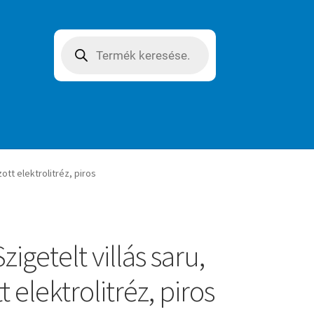
Products
search
zott elektrolitréz, piros
zigetelt villás saru,
 elektrolitréz, piros