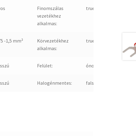
ros
Finomszálas
true
vezetékhez
alkalmas:
75 -1,5 mm²
Körvezetékhez
true
alkalmas:
sszú
Felület:
ónozott
sszú
Halogénmentes:
false