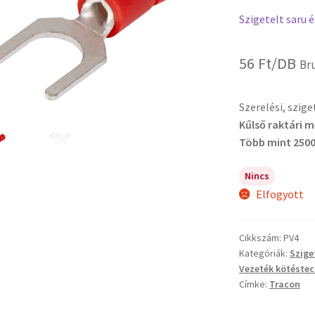
Szigetelt saru 
56
Ft
/DB
Br
Szerelési, szig
Kűlső raktári 
Több mint 2500
Nincs
Elfogyott
Cikkszám:
PV4
Kategóriák:
Szige
Vezeték kötéstec
Címke:
Tracon