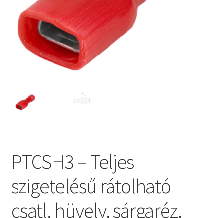
PTCSH3 – Teljes
szigetelésű rátolható
csatl. hüvely, sárgaréz,