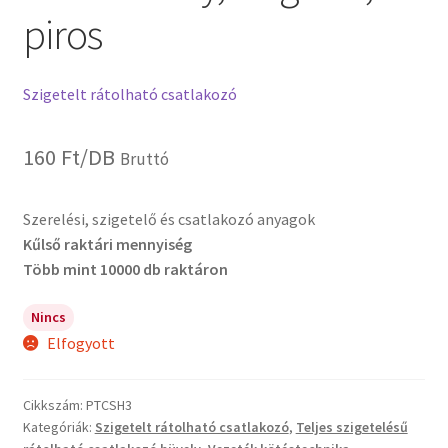
piros
Szigetelt rátolható csatlakozó
160
Ft
/DB
Bruttó
Szerelési, szigetelő és csatlakozó anyagok
Kűlső raktári mennyiség
Több mint 10000 db raktáron
Nincs
Elfogyott
Cikkszám:
PTCSH3
Kategóriák:
Szigetelt rátolható csatlakozó
,
Teljes szigetelésű