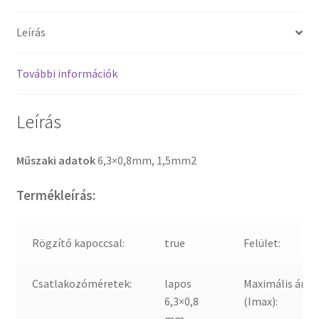
Leírás
További információk
Leírás
Műszaki adatok
6,3×0,8mm, 1,5mm2
Termékleírás:
Rögzítő kapoccsal:
true
Felület:
Csatlakozóméretek:
lapos
Maximális ára
6,3×0,8
(Imax):