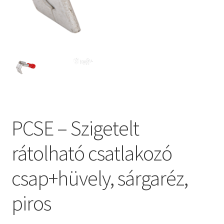
PCSE – Szigetelt
rátolható csatlakozó
csap+hüvely, sárgaréz,
piros