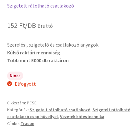
Szigetelt rátolható csatlakozó
152
Ft
/DB
Bruttó
Szerelési, szigetelő és csatlakozó anyagok
Kűlső raktári mennyiség
Több mint 5000 db raktáron
Nincs
Elfogyott
Cikkszám:
PCSE
Kategóriák:
Szigetelt rátolható csatlakozó
,
Szigetelt rátolható
csatlakozó csap hüvellyel
,
Vezeték kötéstechnika
Címke:
Tracon