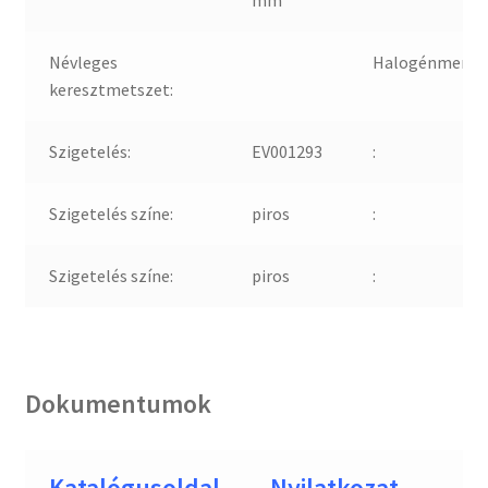
mm
Névleges
Halogénmente
keresztmetszet:
Szigetelés:
EV001293
:
Szigetelés színe:
piros
:
Szigetelés színe:
piros
:
Dokumentumok
Katalógusoldal
Nyilatkozat