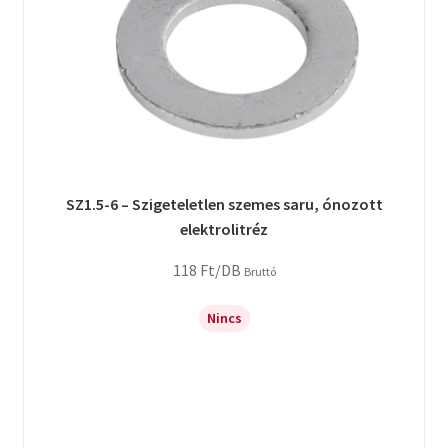
SZ1.5-6 – Szigeteletlen szemes saru, ónozott
elektrolitréz
118
Ft
/DB
Bruttó
Nincs