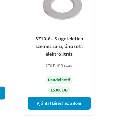
SZ10-6 – Szigeteletlen
szemes saru, ónozott
elektrolitréz
270
Ft
/DB
Bruttó
Rendelhető
15300 DB
Ajánlatkéréshez adom