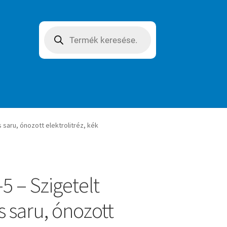
Products
search
saru, ónozott elektrolitréz, kék
5 – Szigetelt
 saru, ónozott