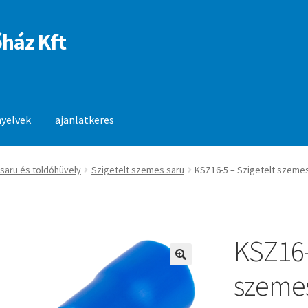
ház Kft
nyelvek
ajanlatkeres
anlatkeres
 saru és toldóhüvely
Szigetelt szemes saru
KSZ16-5 – Szigetelt szemes 
KSZ16-
🔍
szemes