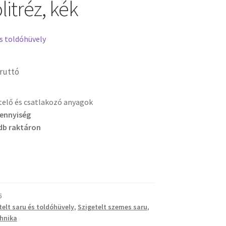
litréz, kék
és toldóhüvely
ruttó
etelő és csatlakozó anyagok
mennyiség
db raktáron
5
telt saru és toldóhüvely
,
Szigetelt szemes saru
,
hnika