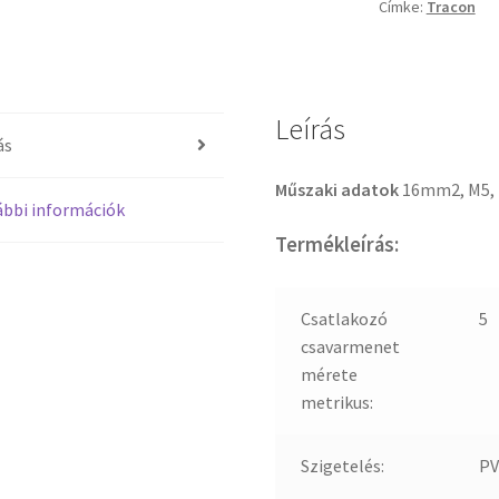
Címke:
Tracon
Leírás
ás
Műszaki adatok
16mm2, M5,
bbi információk
Termékleírás:
Csatlakozó
5
csavarmenet
mérete
metrikus:
Szigetelés:
PV