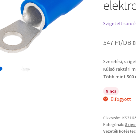
elektro
Szigetelt saru 
547
Ft
/DB
B
Szerelési, szig
Kűlső raktári 
Több mint 500 
Nincs
Elfogyott
Cikkszám:
KSZ16-
Kategóriák:
Szige
Vezeték kötéstec