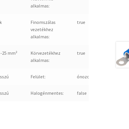
alkalmas:
k
Finomszálas
true
vezetékhez
alkalmas:
 -25 mm²
Körvezetékhez
true
alkalmas:
sszú
Felület:
ónozott
sszú
Halogénmentes:
false