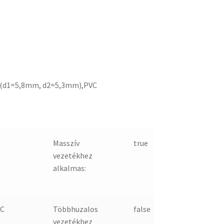
 (d1=5,8mm, d2=5,3mm),PVC
Masszív
true
vezetékhez
alkalmas:
C
Többhuzalos
false
vezetékhez