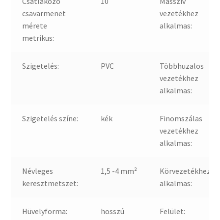
Csatlakozó
10
Masszív
csavarmenet
vezetékhez
mérete
alkalmas:
metrikus:
Szigetelés:
PVC
Többhuzalos
vezetékhez
alkalmas:
Szigetelés színe:
kék
Finomszálas
vezetékhez
alkalmas:
Névleges
1,5 -4 mm²
Körvezetékhez
keresztmetszet:
alkalmas:
Hüvelyforma:
hosszú
Felület: