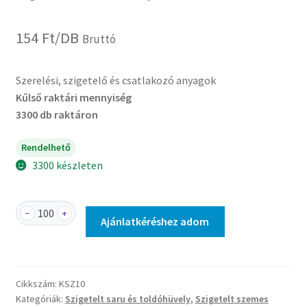
154
Ft
/DB
Bruttó
Szerelési, szigetelő és csatlakozó anyagok
Kűlső raktári mennyiség
3300 db raktáron
Rendelhető
3300 készleten
KSZ10
−
+
Ajánlatkéréshez adom
-
Szigetelt
szemes
saru,
Cikkszám:
KSZ10
ónozott
Kategóriák:
Szigetelt saru és toldóhüvely
,
Szigetelt szemes