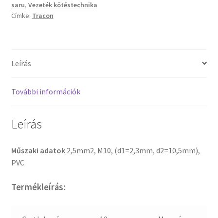
elektrolitréz,
saru
,
Vezeték kötéstechnika
kék
Címke:
Tracon
mennyiség
Leírás
További információk
Leírás
Műszaki adatok
2,5mm2, M10, (d1=2,3mm, d2=10,5mm),
PVC
Termékleírás: