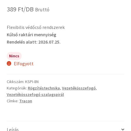
389
Ft
/DB
Bruttó
Flexibilis védőcső rendszerek
Kűlső raktári mennyiség
Rendelés alatt: 2026.07.25.
Nincs
Elfogyott
Cikkszám:
KSPI-8N
Kategóriák:
Rögzítéstechnika
,
Vezetékösszefogó
,
Vezetékösszefogó szalagspirál
Címke:
Tracon
Leírás