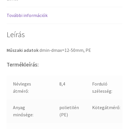
További információk
Leírás
Műszaki adatok
dmin-dmax=12-50mm, PE
Termékleírás:
Névleges
8,4
Forduló
átmérő:
szélesség:
Anyag
polietilén
Kötegátmérő:
minősége:
(PE)