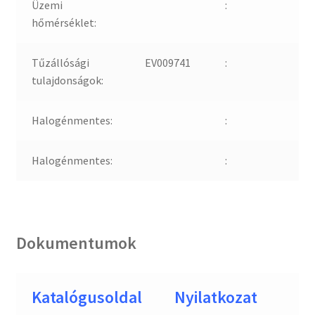
Üzemi
:
hőmérséklet:
Tűzállósági
EV009741
:
tulajdonságok:
Halogénmentes:
:
Halogénmentes:
:
Dokumentumok
Katalógusoldal
Nyilatkozat