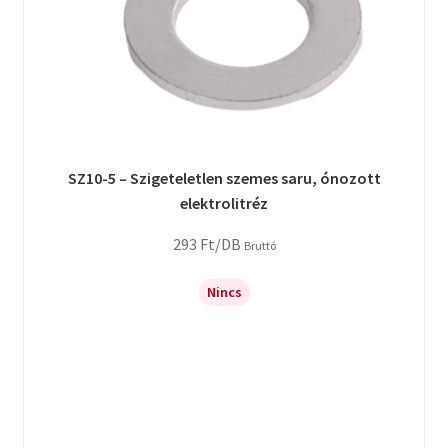
SZ10-5 – Szigeteletlen szemes saru, ónozott
elektrolitréz
293
Ft
/DB
Bruttó
Nincs