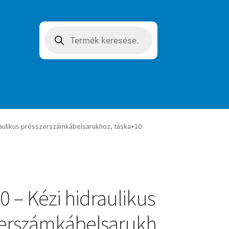
Products
search
raulikus présszerszámkábelsarukhoz, táska+10
 – Kézi hidraulikus
erszámkábelsarukh