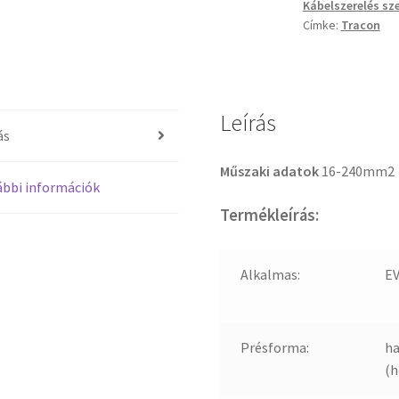
Kábelszerelés sz
Címke:
Tracon
Leírás
ás
Műszaki adatok
16-240mm2
bbi információk
Termékleírás:
Alkalmas:
E
Présforma:
ha
(h