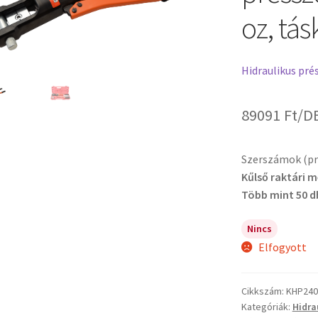
oz, tá
Hidraulikus pr
89091
Ft
/D
Szerszámok (pré
Kűlső raktári 
Több mint 50 d
Nincs
Elfogyott
Cikkszám:
KHP240
Kategóriák:
Hidra