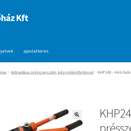
ház Kft
nyelvek
ajanlatkeres
anlatkeres
ámai
Hidraulikus présszerszám, kézi működtetéssel
KHP240 – Kézi hid
KHP240
🔍
préssz