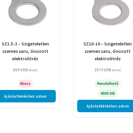
SZ1.5-3 – Szigeteletlen
SZ10-10 – Szigeteletlen
szemes saru, ónozott
szemes saru, ónozott
elektrolitréz
elektrolitréz
69
Ft
/DB
357
Ft
/DB
Bruttó
Bruttó
Nincs
Rendelhető
4900 DB
Ajánlatkéréshez adom
Ajánlatkéréshez adom