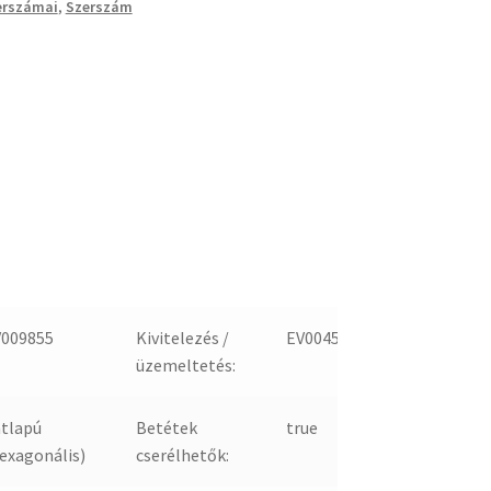
erszámai
,
Szerszám
V009855
Kivitelezés /
EV004547
üzemeltetés:
tlapú
Betétek
true
exagonális)
cserélhetők: