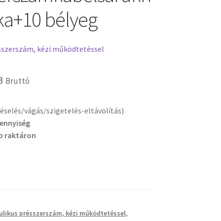
ska+10 bélyeg
ésszerszám, kézi működtetéssel
B
Bruttó
selés/vágás/szigetelés-eltávolítás)
mennyiség
b raktáron
ulikus présszerszám, kézi működtetéssel
,