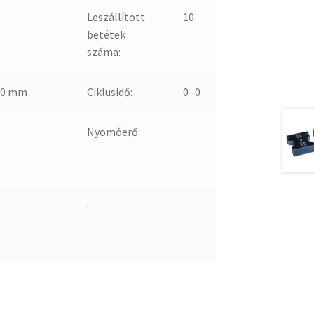
Leszállított
10
betétek
száma:
80 mm
Ciklusidő:
0 -0
Nyomóerő:
: