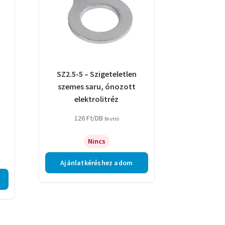
SZ2.5-5 – Szigeteletlen
szemes saru, ónozott
elektrolitréz
126
Ft
/DB
Bruttó
Nincs
Ajánlatkéréshez adom