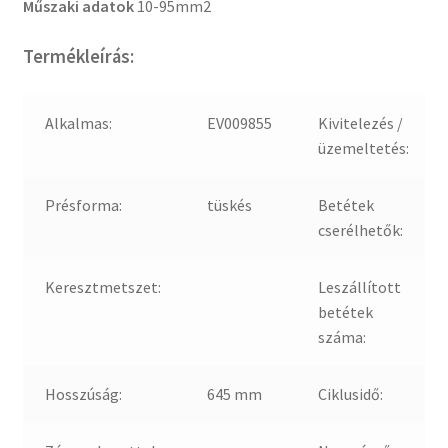
Műszaki adatok
10-95mm2
Termékleírás:
Alkalmas:
EV009855
Kivitelezés /
üzemeltetés:
Présforma:
tüskés
Betétek
cserélhetők:
Keresztmetszet:
Leszállított
betétek
száma:
Hosszúság:
645 mm
Ciklusidő: