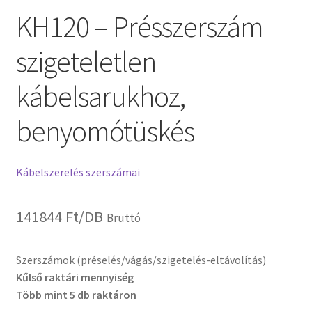
KH120 – Présszerszám
szigeteletlen
kábelsarukhoz,
benyomótüskés
Kábelszerelés szerszámai
141844
Ft
/DB
Bruttó
Szerszámok (préselés/vágás/szigetelés-eltávolítás)
Kűlső raktári mennyiség
Több mint 5 db raktáron