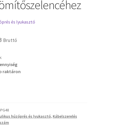
ömítőszelencéhez
óprés és lyukasztó
B
Bruttó
k
mennyiség
b raktáron
-PG48
ulikus húzóprés és lyukasztó
,
Kábelszerelés
rszám