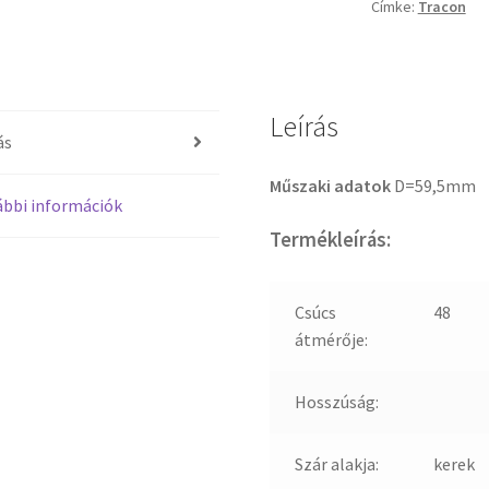
Címke:
Tracon
Leírás
ás
Műszaki adatok
D=59,5mm
bbi információk
Termékleírás:
Csúcs
48
átmérője:
Hosszúság:
Szár alakja:
kerek