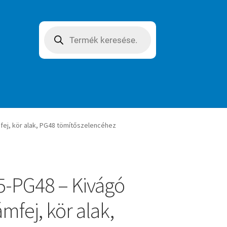
Products
search
ej, kör alak, PG48 tömítőszelencéhez
-PG48 – Kivágó
mfej, kör alak,