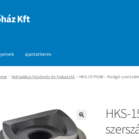
ház Kft
nyelvek
ajanlatkeres
anlatkeres
ámai
Hidraulikus húzóprés és lyukasztó
HKS-15-PG48 – Kivágó szerszámf
HKS-15
🔍
szerszá