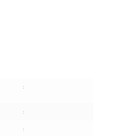
:
:
: