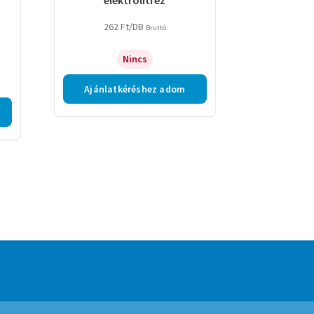
262
Ft
/DB
Bruttó
Nincs
Ajánlatkéréshez adom