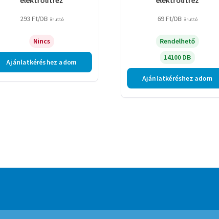
293
Ft
/DB
69
Ft
/DB
Bruttó
Bruttó
Nincs
Rendelhető
14100 DB
Ajánlatkéréshez adom
Ajánlatkéréshez adom
mmerce
.