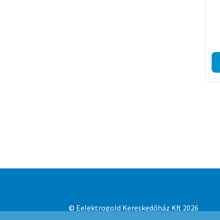
© Eelektrogold Kereskedőház Kft 2026
Adatvédelmi irányelvek
Built with WooCo