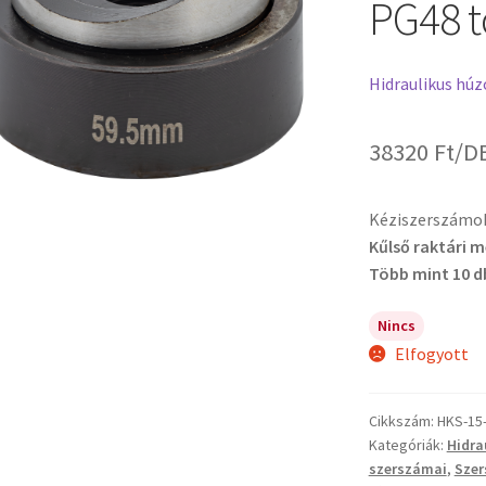
PG48 t
Hidraulikus húz
38320
Ft
/D
Kéziszerszámo
Kűlső raktári 
Több mint 10 d
Nincs
Elfogyott
Cikkszám:
HKS-15
Kategóriák:
Hidra
szerszámai
,
Sze