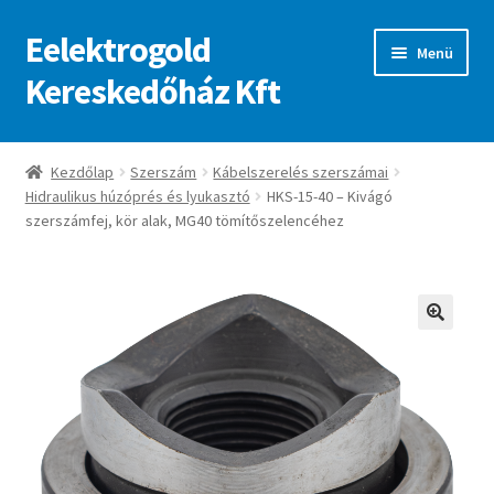
Eelektrogold
Ugrás
Kilépés
Menü
a
a
Kereskedőház Kft
navigációhoz
tartalomba
Kezdőlap
Kezdőlap
Szerszám
Kábelszerelés szerszámai
Hidraulikus húzóprés és lyukasztó
HKS-15-40 – Kivágó
A fiókom
szerszámfej, kör alak, MG40 tömítőszelencéhez
Adatvédelmi irányelvek
ajanlatkeres
🔍