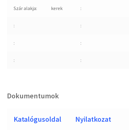
Szár alakja:
kerek
:
:
:
:
:
:
:
Dokumentumok
Katalógusoldal
Nyilatkozat