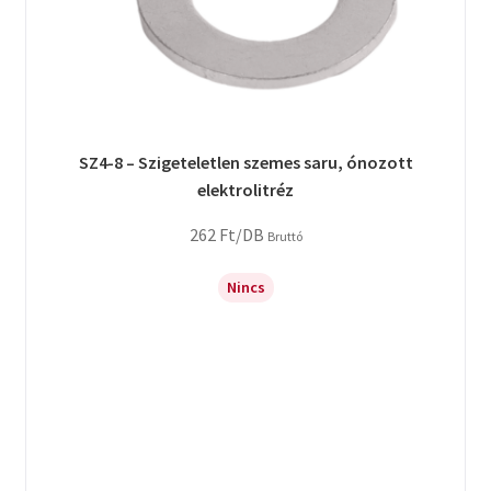
SZ4-8 – Szigeteletlen szemes saru, ónozott
elektrolitréz
262
Ft
/DB
Bruttó
Nincs