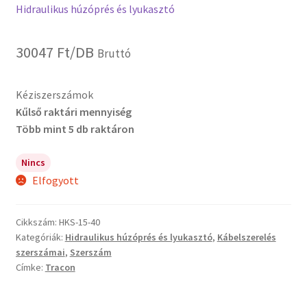
Hidraulikus húzóprés és lyukasztó
30047
Ft
/DB
Bruttó
Kéziszerszámok
Kűlső raktári mennyiség
Több mint 5 db raktáron
Nincs
Elfogyott
Cikkszám:
HKS-15-40
Kategóriák:
Hidraulikus húzóprés és lyukasztó
,
Kábelszerelés
szerszámai
,
Szerszám
Címke:
Tracon