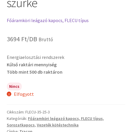
szürke
Főáramköri leágazó kapocs, FLECU típus
3694
Ft
/DB
Bruttó
Energiaelosztási rendszerek
Kűlső raktári mennyiség
Több mint 500 db raktáron
Nincs
Elfogyott
Cikkszám:
FLECU-35-25-3
Kategóriák:
Főáramköri leágazó kapocs, FLECU típus
,
Sorozatkapocs
,
Vezeték kötéstechnika
Címke:
Tracon