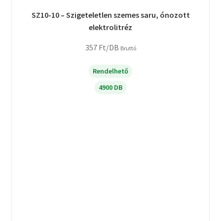
SZ10-10 – Szigeteletlen szemes saru, ónozott
elektrolitréz
357
Ft
/DB
Bruttó
Rendelhető
4900 DB