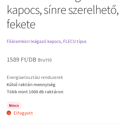
kapocs, sínre szerelhető,
fekete
Főáramköri leágazó kapocs, FLECU típus
1589
Ft
/DB
Bruttó
Energiaelosztási rendszerek
Kűlső raktári mennyiség
Több mint 1000 db raktáron
Nincs
Elfogyott