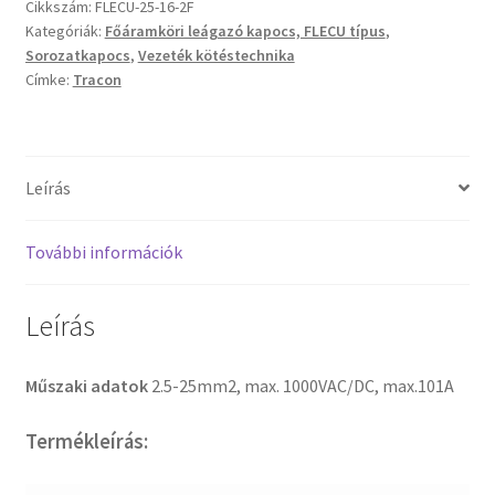
Cikkszám:
FLECU-25-16-2F
Kategóriák:
Főáramköri leágazó kapocs, FLECU típus
,
Sorozatkapocs
,
Vezeték kötéstechnika
Címke:
Tracon
Leírás
További információk
Leírás
Műszaki adatok
2.5-25mm2, max. 1000VAC/DC, max.101A
Termékleírás: