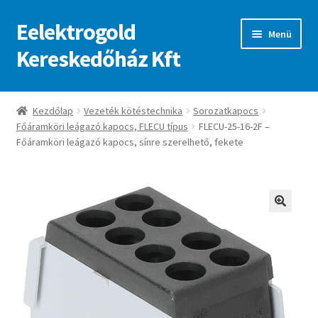
Eelektrogold
Ugrás
Kilépés
Menü
a
a
Kereskedőház Kft
navigációhoz
tartalomba
Kezdőlap
Kezdőlap
Vezeték kötéstechnika
Sorozatkapocs
Főáramköri leágazó kapocs, FLECU típus
FLECU-25-16-2F –
A fiókom
Főáramköri leágazó kapocs, sínre szerelhető, fekete
Adatvédelmi irányelvek
ajanlatkeres
🔍