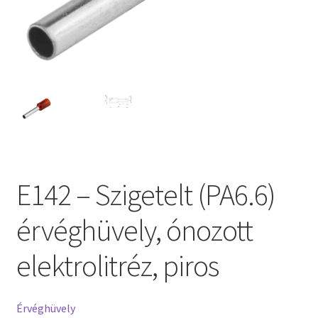
E142 – Szigetelt (PA6.6)
érvéghüvely, ónozott
elektrolitréz, piros
Érvéghüvely