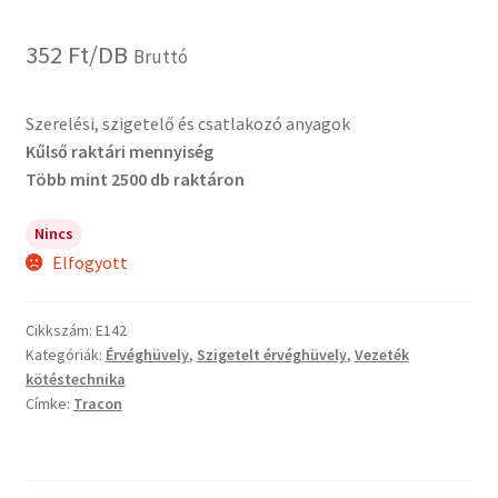
352
Ft
/DB
Bruttó
Szerelési, szigetelő és csatlakozó anyagok
Kűlső raktári mennyiség
Több mint 2500 db raktáron
Nincs
Elfogyott
Cikkszám:
E142
Kategóriák:
Érvéghüvely
,
Szigetelt érvéghüvely
,
Vezeték
kötéstechnika
Címke:
Tracon