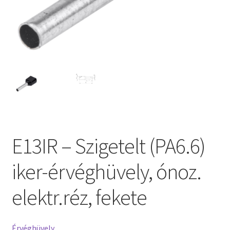
E13IR – Szigetelt (PA6.6)
iker-érvéghüvely, ónoz.
elektr.réz, fekete
Érvéghüvely