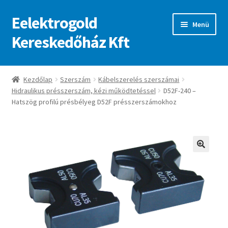
Eelektrogold
Ugrás
Kilépés
Menü
a
a
Kereskedőház Kft
navigációhoz
tartalomba
Kezdőlap
Kezdőlap
Szerszám
Kábelszerelés szerszámai
Hidraulikus présszerszám, kézi működtetéssel
D52F-240 –
A fiókom
Hatszög profilú présbélyeg D52F présszerszámokhoz
Adatvédelmi irányelvek
ajanlatkeres
🔍