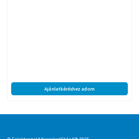
Ajánlatkéréshez adom
© Eelektrogold Kereskedőház Kft 2026