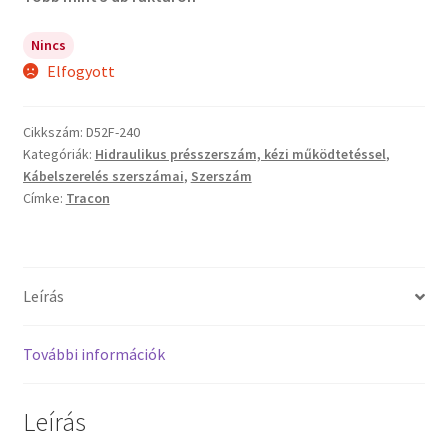
Nincs
Elfogyott
Cikkszám:
D52F-240
Kategóriák:
Hidraulikus présszerszám, kézi működtetéssel
,
Kábelszerelés szerszámai
,
Szerszám
Címke:
Tracon
Leírás
További információk
Leírás