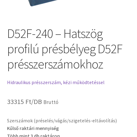
D52F-240 – Hatszög
profilú présbélyeg D52F
présszerszámokhoz
Hidraulikus présszerszám, kézi működtetéssel
33315
Ft
/DB
Bruttó
Szerszámok (préselés/vágás/szigetelés-eltávolítás)
Kűlső raktári mennyiség
Több mint 3 db raktáron