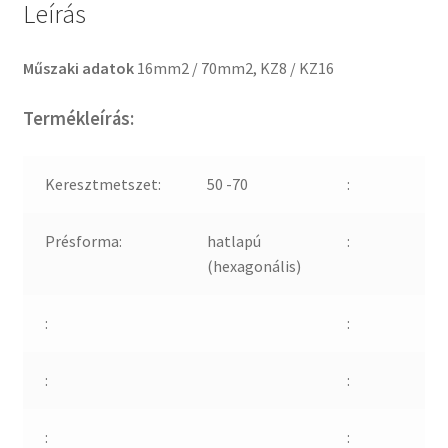
Leírás
Műszaki adatok
16mm2 / 70mm2, KZ8 / KZ16
Termékleírás:
Keresztmetszet:
50 -70
:
Présforma:
hatlapú
:
(hexagonális)
:
:
:
:
:
: