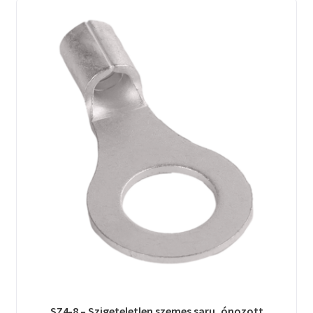
SZ4-8 – Szigeteletlen szemes saru, ónozott