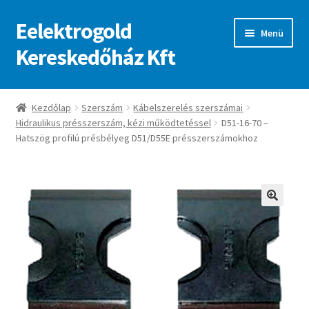
Eelektrogold
Ugrás
Kilépés
Menü
a
a
Kereskedőház Kft
navigációhoz
tartalomba
Kezdőlap
Kezdőlap
Szerszám
Kábelszerelés szerszámai
Hidraulikus présszerszám, kézi működtetéssel
D51-16-70 –
A fiókom
Hatszög profilú présbélyeg D51/D55E présszerszámokhoz
Adatvédelmi irányelvek
ajanlatkeres
🔍