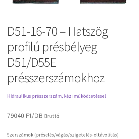
D51-16-70 – Hatszög
profilú présbélyeg
D51/D55E
présszerszámokhoz
Hidraulikus présszerszám, kézi működtetéssel
79040
Ft
/DB
Bruttó
Szerszámok (préselés/vágás/szigetelés-eltávolítás)