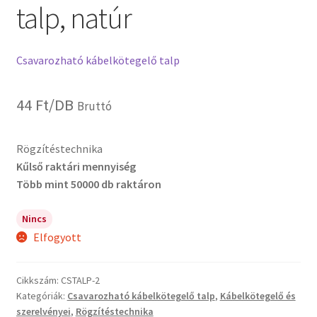
talp, natúr
Csavarozható kábelkötegelő talp
44
Ft
/DB
Bruttó
Rögzítéstechnika
Kűlső raktári mennyiség
Több mint 50000 db raktáron
Nincs
Elfogyott
Cikkszám:
CSTALP-2
Kategóriák:
Csavarozható kábelkötegelő talp
,
Kábelkötegelő és
szerelvényei
,
Rögzítéstechnika