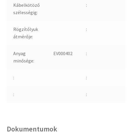
Kábelkötöző
:
szélességig:
Rögzítőlyuk
:
átmérője:
Anyag
EV000402
:
minősége:
:
:
:
:
Dokumentumok