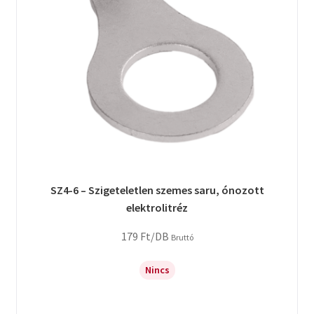
SZ4-6 – Szigeteletlen szemes saru, ónozott
elektrolitréz
179
Ft
/DB
Bruttó
Nincs