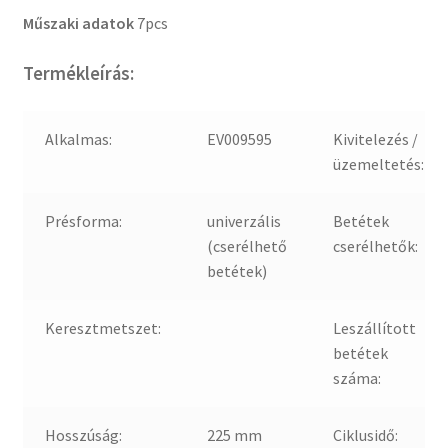
Műszaki adatok
7pcs
Termékleírás:
Alkalmas:
EV009595
Kivitelezés /
üzemeltetés:
Présforma:
univerzális
Betétek
(cserélhető
cserélhetők:
betétek)
Keresztmetszet:
Leszállított
betétek
száma:
Hosszúság:
225 mm
Ciklusidő: