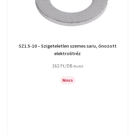
SZ1.5-10 – Szigeteletlen szemes saru, ónozott
elektrolitréz
162
Ft
/DB
Bruttó
Nincs