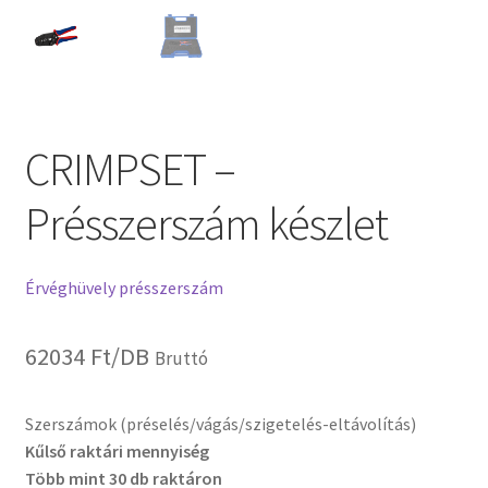
CRIMPSET –
Présszerszám készlet
Érvéghüvely présszerszám
62034
Ft
/DB
Bruttó
Szerszámok (préselés/vágás/szigetelés-eltávolítás)
Kűlső raktári mennyiség
Több mint 30 db raktáron