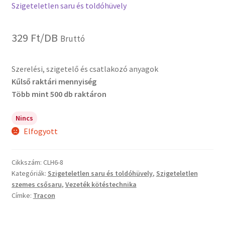
Szigeteletlen saru és toldóhüvely
329
Ft
/DB
Bruttó
Szerelési, szigetelő és csatlakozó anyagok
Kűlső raktári mennyiség
Több mint 500 db raktáron
Nincs
Elfogyott
Cikkszám:
CLH6-8
Kategóriák:
Szigeteletlen saru és toldóhüvely
,
Szigeteletlen
szemes csősaru
,
Vezeték kötéstechnika
Címke:
Tracon