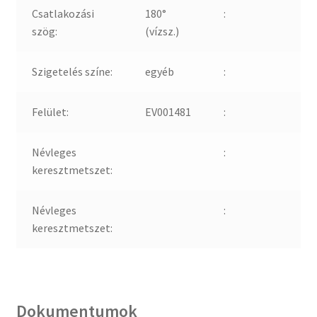
Csatlakozási
180°
:
szög:
(vízsz.)
Szigetelés színe:
egyéb
:
Felület:
EV001481
:
Névleges
:
keresztmetszet:
Névleges
:
keresztmetszet:
Dokumentumok