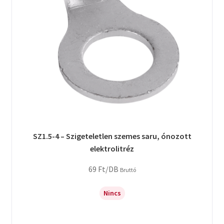
SZ1.5-4 – Szigeteletlen szemes saru, ónozott
elektrolitréz
69
Ft
/DB
Bruttó
Nincs